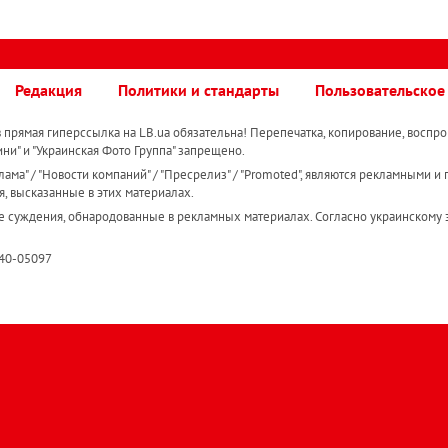
Редакция
Политики и стандарты
Пользовательское
прямая гиперссылка на LB.ua обязательна! Перепечатка, копирование, воспро
ини" и "Украинская Фото Группа" запрещено.
ама" / "Новости компаний" / "Пресрелиз" / "Promoted", являются рекламными и 
я, высказанные в этих материалах.
е суждения, обнародованные в рекламных материалах. Согласно украинскому з
R40-05097