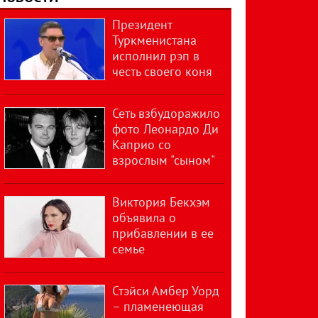
Президент
Туркменистана
исполнил рэп в
честь своего коня
Сеть взбудоражило
фото Леонардо Ди
Каприо со
взрослым "сыном"
Виктория Бекхэм
объявила о
прибавлении в ее
семье
Стэйси Амбер Уорд
– пламенеющая