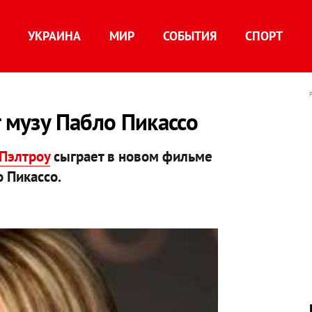
УКРАИНА
МИР
СОБЫТИЯ
СПОРТ
т музу Пабло Пикассо
 Пэлтроу
сыграет в новом фильме
 Пикассо.