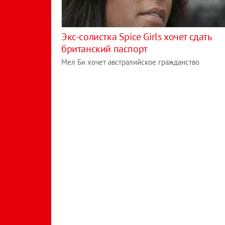
Экс-солистка Spice Girls хочет сдать
британский паспорт
Мел Би хочет австралийское гражданство