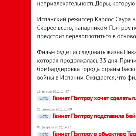
непривлекательность Доры, которую 
Испанский режиссер Карлос Саура на
Скорее всего, напарником Пэлтроу п
предстоит перевоплотиться в основ
Фильм будет исследовать жизнь Пикас
которая продолжалась 33 дня. Причи
бомбардировка города страны баско
войны в Испании. Ожидается, что фи
16 августа 2011, 14:37
Гвинет Пэлтроу хочет сделать п
ФОТО
22 сентября 2011, 13:09
Гвинет Пэлтроу подставила Бей
ФОТО
02 февраля 2012, 14:27
Гвинет Пэлтроу в объективе Те
ФОТО