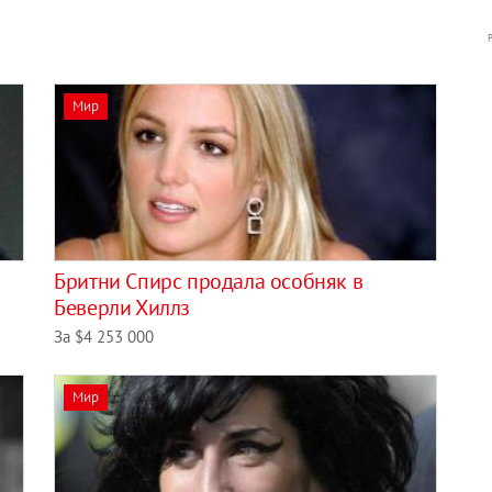
Мир
Бритни Спирс продала особняк в
Беверли Хиллз
За $4 253 000
Мир