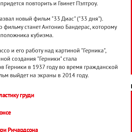
придется повторить и Гвинет Пэлтроу.
звал новый фильм "33 Диас" ("33 дня").
о фильму станет Антонио Бандерас, которому
оположника кубизма.
со и его работу над картиной "Герника",
ной создания "Герники" стала
в Герники в 1937 году во время гражданской
льм выйдет на экраны в 2014 году.
ластику груди
онсе
рри Ричардсона