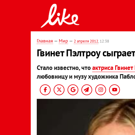
Главная
—
Мир
—
2 апреля 2012
, 12:38
Гвинет Пэлтроу сыграе
Стало известно, что
актриса Гвинет
любовницу и музу художника Пабло