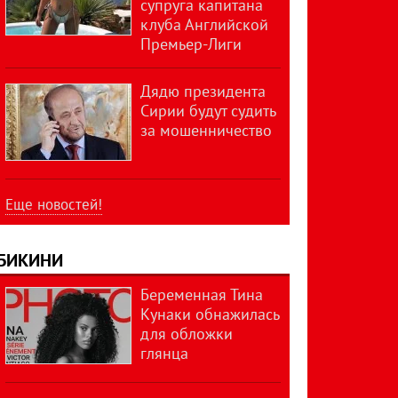
супруга капитана
клуба Английской
Премьер-Лиги
Дядю президента
Сирии будут судить
за мошенничество
Еще новостей!
БИКИНИ
Беременная Тина
Кунаки обнажилась
для обложки
глянца