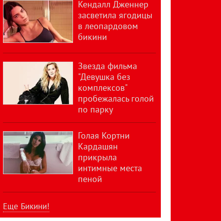
Кендалл Дженнер
засветила ягодицы
в леопардовом
бикини
Звезда фильма
"Девушка без
комплексов"
пробежалась голой
по парку
Голая Кортни
Кардашян
прикрыла
интимные места
пеной
Еще Бикини!