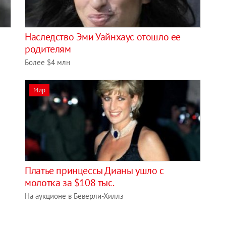
Наследство Эми Уайнхаус отошло ее
родителям
Более $4 млн
Мир
Платье принцессы Дианы ушло с
молотка за $108 тыс.
На аукционе в Беверли-Хиллз