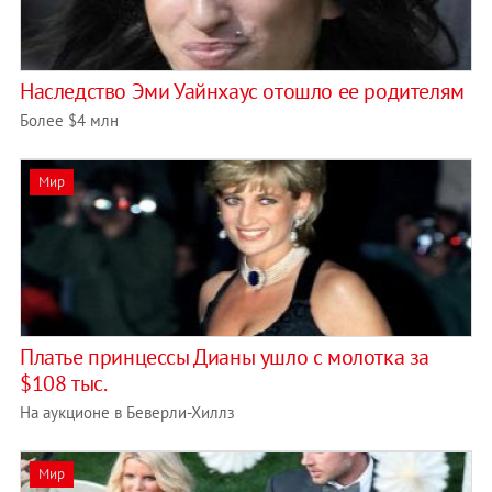
Наследство Эми Уайнхаус отошло ее родителям
Более $4 млн
Мир
Платье принцессы Дианы ушло с молотка за
$108 тыс.
На аукционе в Беверли-Хиллз
Мир