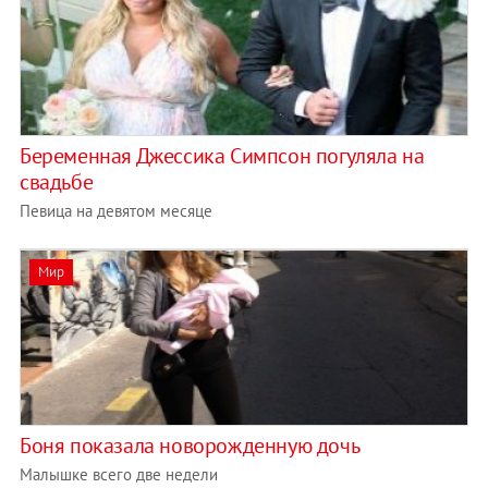
Беременная Джессика Симпсон погуляла на
свадьбе
Певица на девятом месяце
Мир
Боня показала новорожденную дочь
Малышке всего две недели