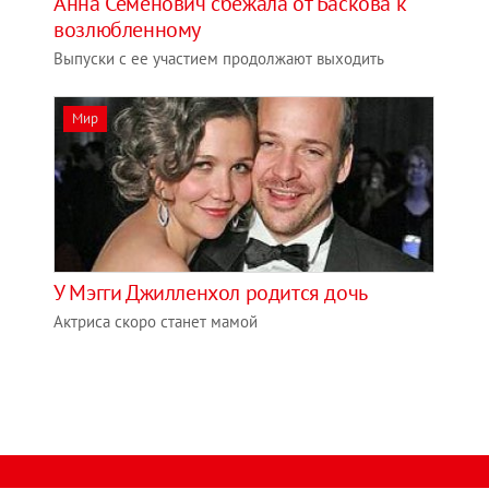
Анна Семенович сбежала от Баскова к
возлюбленному
Выпуски с ее участием продолжают выходить
Мир
У Мэгги Джилленхол родится дочь
Актриса скоро станет мамой