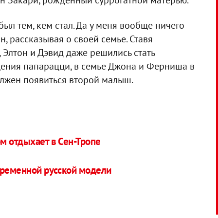
ын Закари, рожденный суррогатной матерью.
был тем, кем стал. Да у меня вообще ничего
н, рассказывая о своей семье. Ставя
 Элтон и Дэвид даже решились стать
щения папарацци, в семье Джона и Ферниша в
олжен появиться второй малыш.
м отдыхает в Сен-Тропе
еременной русской модели