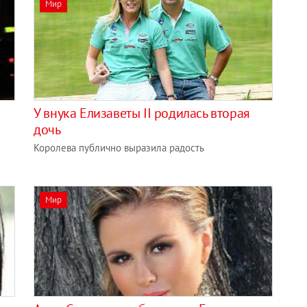
Мир
У внука Елизаветы II родилась вторая
дочь
Королева публично выразила радость
Мир