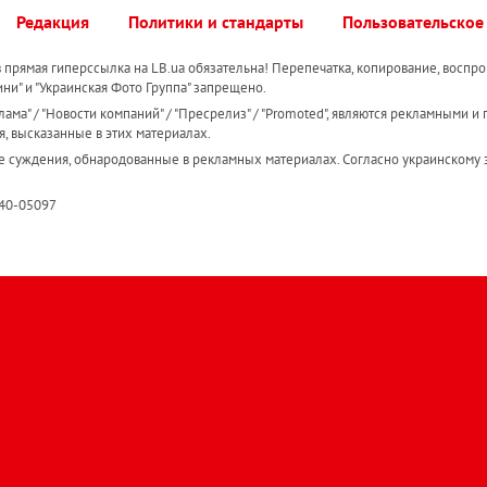
Редакция
Политики и стандарты
Пользовательское
прямая гиперссылка на LB.ua обязательна! Перепечатка, копирование, воспро
ини" и "Украинская Фото Группа" запрещено.
ама" / "Новости компаний" / "Пресрелиз" / "Promoted", являются рекламными и 
я, высказанные в этих материалах.
е суждения, обнародованные в рекламных материалах. Согласно украинскому з
R40-05097