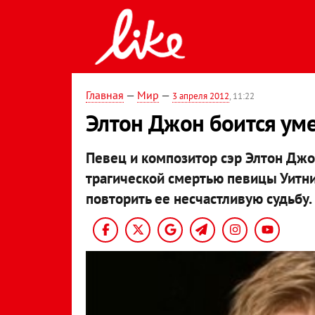
Главная
—
Мир
—
3 апреля 2012
, 11:22
Элтон Джон боится уме
Певец и композитор сэр Элтон Джо
трагической смертью певицы Уитни 
повторить ее несчастливую судьбу.