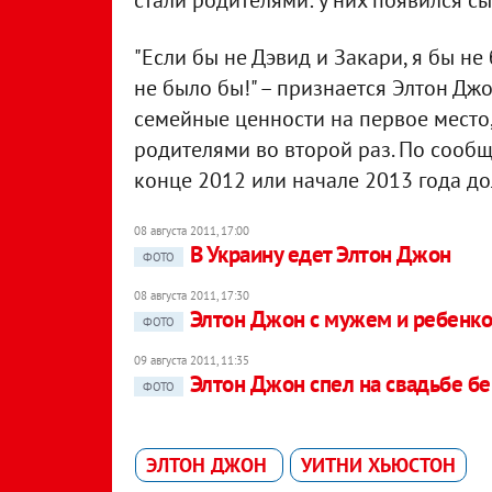
стали родителями: у них появился с
"Если бы не Дэвид и Закари, я бы не 
не было бы!" – признается Элтон Джо
семейные ценности на первое место,
родителями во второй раз. По сооб
конце 2012 или начале 2013 года д
08 августа 2011, 17:00
В Украину едет Элтон Джон
ФОТО
08 августа 2011, 17:30
Элтон Джон с мужем и ребенко
ФОТО
09 августа 2011, 11:35
Элтон Джон спел на свадьбе б
ФОТО
ЭЛТОН ДЖОН
УИТНИ ХЬЮСТОН