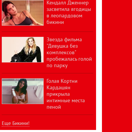
Кендалл Дженнер
засветила ягодицы
в леопардовом
бикини
Звезда фильма
"Девушка без
комплексов"
пробежалась голой
по парку
Голая Кортни
Кардашян
прикрыла
интимные места
пеной
Еще Бикини!