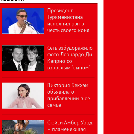
Президент
Туркменистана
исполнил рэп в
честь своего коня
Сеть взбудоражило
фото Леонардо Ди
Каприо со
взрослым "сыном"
Виктория Бекхэм
объявила о
прибавлении в ее
семье
Стэйси Амбер Уорд
– пламенеющая