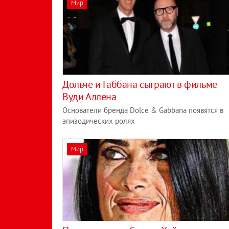
Мир
Дольче и Габбана сыграют в фильме
Вуди Аллена
Основатели бренда Dolce & Gabbana появятся в
эпизодических ролях
Мир