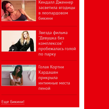
Кендалл Дженнер
засветила ягодицы
в леопардовом
бикини
Звезда фильма
"Девушка без
комплексов"
пробежалась голой
по парку
Голая Кортни
Кардашян
прикрыла
интимные места
пеной
Еще Бикини!