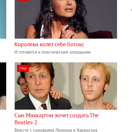
Королева колет себе ботокс
И готовится к пластическим операциям
Мир
Сын Маккартни хочет создать The
Beatles-2
Вместе с сыновьями Леннона и Харрисона