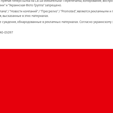
прямая гиперссылка на LB.ua обязательна! Перепечатка, копирование, воспро
ини" и "Украинская Фото Группа" запрещено.
ама" / "Новости компаний" / "Пресрелиз" / "Promoted", являются рекламными и 
я, высказанные в этих материалах.
е суждения, обнародованные в рекламных материалах. Согласно украинскому з
R40-05097