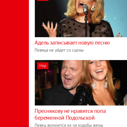
Адель записывает новую песню
Певица не уйдет со сцены
Мир
Преснякову не нравится попа
беременной Подольской
Певец волнуется из-за худобы жены