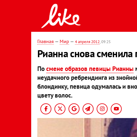
Главная
—
Мир
—
4 апреля 2012
, 09:25
Рианна снова сменила 
По
смене образов певицы Рианны
м
неудачного ребрендинга из знойн
блондинку, певица одумалась и вн
цвету волос.