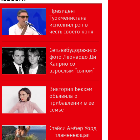
Президент
Туркменистана
исполнил рэп в
честь своего коня
Сеть взбудоражило
фото Леонардо Ди
Каприо со
взрослым "сыном"
Виктория Бекхэм
объявила о
прибавлении в ее
семье
Стэйси Амбер Уорд
– пламенеющая