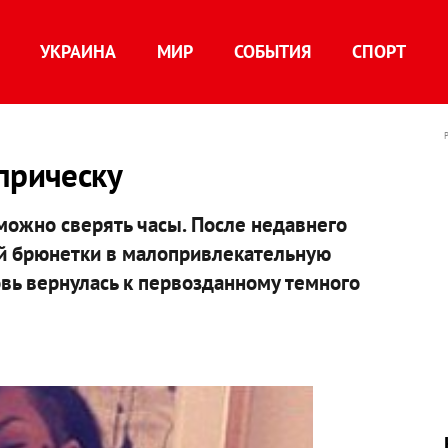
УКРАИНА
МИР
СОБЫТИЯ
СПОРТ
прическу
ожно сверять часы. После недавнего
ой брюнетки в малопривлекательную
овь вернулась к первозданному темного