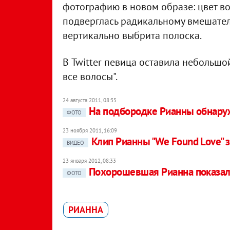
фотографию в новом образе: цвет во
подверглась радикальному вмешател
вертикально выбрита полоска.
В Twitter певица оставила небольшо
все волосы".
24 августа 2011, 08:35
На подбородке Рианны обнару
ФОТО
23 ноября 2011, 16:09
Клип Рианны "We Found Love" 
ВИДЕО
23 января 2012, 08:33
Похорошевшая Рианна показал
ФОТО
РИАННА