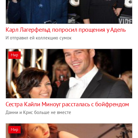
Карл Лагерфельд попросил прощения у Адель
И отправил ей коллекцию сумок
Мир
Сестра Кайли Миноуг рассталась с бойфрендом
Данни и Крис больше не вместе
Мир