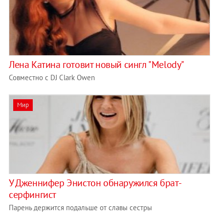
Лена Катина готовит новый сингл "Melody"
Совместно с DJ Clark Owen
Мир
У Дженнифер Энистон обнаружился брат-
серфингист
Парень держится подальше от славы сестры