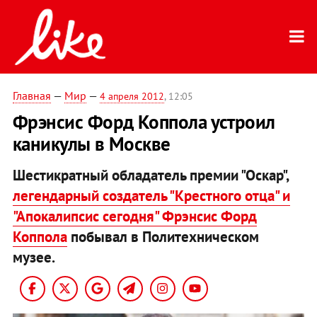
Главная
—
Мир
—
4 апреля 2012
, 12:05
Фрэнсис Форд Коппола устроил
каникулы в Москве
Шестикратный обладатель премии "Оскар",
легендарный создатель "Крестного отца" и
"Апокалипсис сегодня" Фрэнсис Форд
Коппола
побывал в Политехническом
музее.