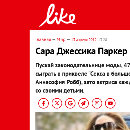
Главная
—
Мир
—
13 апреля 2012
, 13:28
Сара Джессика Паркер 
Пускай законодательнице моды, 4
сыграть в приквеле "Секса в больш
Аннасофия Робб), зато актриса к
со своими детьми.