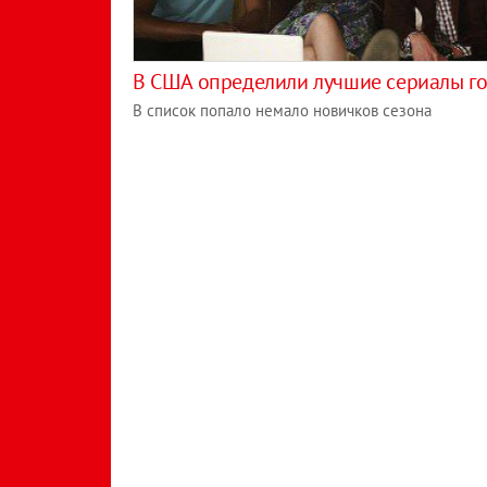
В США определили лучшие сериалы г
В список попало немало новичков сезона