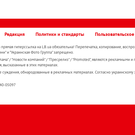
Редакция
Политики и стандарты
Пользовательское
прямая гиперссылка на LB.ua обязательна! Перепечатка, копирование, воспро
ини" и "Украинская Фото Группа" запрещено.
ама" / "Новости компаний" / "Пресрелиз" / "Promoted", являются рекламными и 
я, высказанные в этих материалах.
е суждения, обнародованные в рекламных материалах. Согласно украинскому з
R40-05097