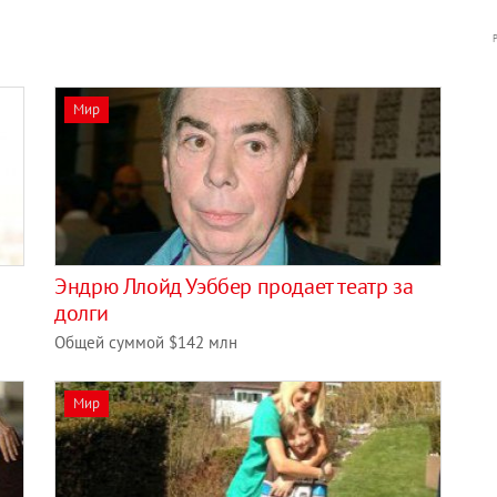
Мир
Эндрю Ллойд Уэббер продает театр за
долги
Общей суммой $142 млн
Мир