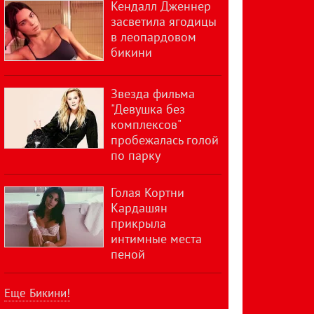
Кендалл Дженнер
засветила ягодицы
в леопардовом
бикини
Звезда фильма
"Девушка без
комплексов"
пробежалась голой
по парку
Голая Кортни
Кардашян
прикрыла
интимные места
пеной
Еще Бикини!