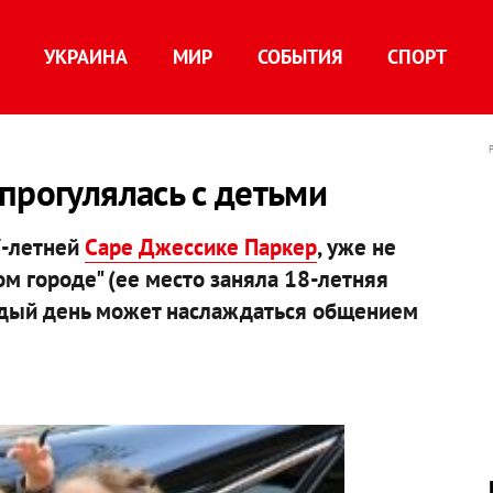
УКРАИНА
МИР
СОБЫТИЯ
СПОРТ
прогулялась с детьми
7-летней
Саре Джессике Паркер
, уже не
ом городе" (ее место заняла 18-летняя
аждый день может наслаждаться общением