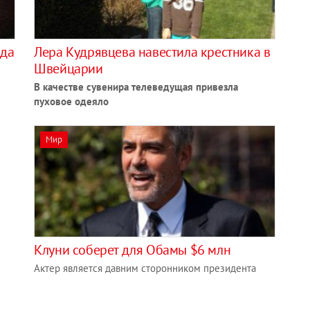
ода
Лера Кудрявцева навестила крестника в
Швейцарии
В качестве сувенира телеведущая привезла
пуховое одеяло
Мир
Клуни соберет для Обамы $6 млн
Актер является давним сторонником президента