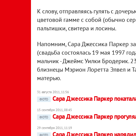
К слову, отправляясь гулять с дочерь
цветовой гамме с собой (обычно сер
пальтишки, свитера и лосины.
Напомним, Сара Джессика Паркер з
(свадьба состоялась 19 мая 1997 год
мальчик - Джеймс Уилки Бродерик. 2
близнецы Мэрион Лоретта Элвел и Т
матерью.
31 августа 2011, 11:56
Сара Джессика Паркер покатал
ФОТО
15 сентября 2011, 08:45
Сара Джессика Паркер прогуля
ФОТО
29 сентября 2011, 11:19
Сара Джессика Паркер наряди
ФОТО