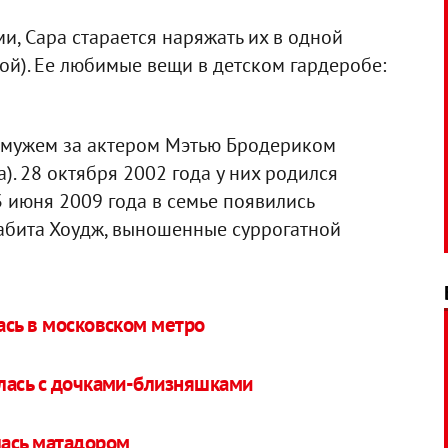
ми, Сара старается наряжать их в одной
ой). Ее любимые вещи в детском гардеробе:
амужем за актером Мэтью Бродериком
а). 28 октября 2002 года у них родился
3 июня 2009 года в семье появились
абита Хоудж, выношенные суррогатной
ась в московском метро
лась с дочками-близняшками
лась матадором