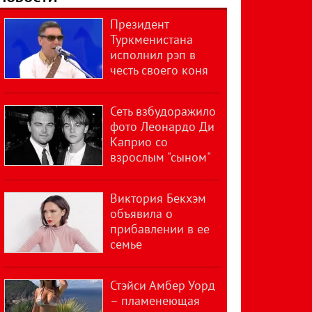
Президент
Туркменистана
исполнил рэп в
честь своего коня
Сеть взбудоражило
фото Леонардо Ди
Каприо со
взрослым "сыном"
Виктория Бекхэм
объявила о
прибавлении в ее
семье
Стэйси Амбер Уорд
– пламенеющая