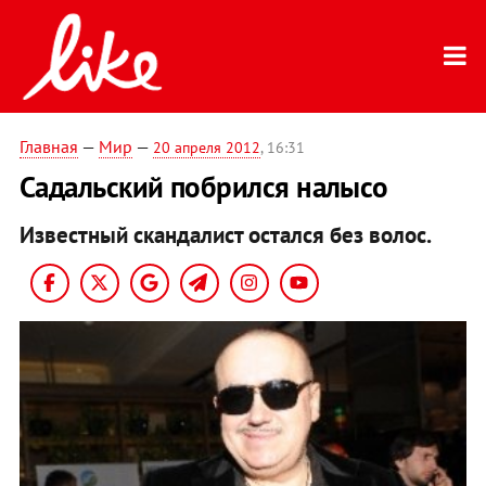
Главная
—
Мир
—
20 апреля 2012
, 16:31
Садальский побрился налысо
Известный скандалист остался без волос.