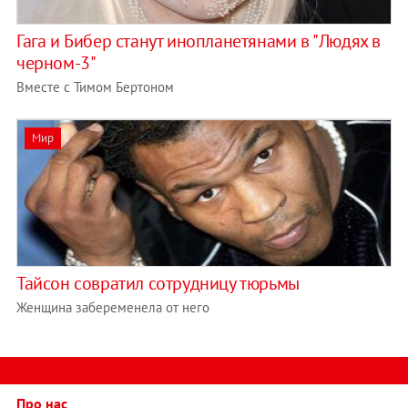
Гага и Бибер станут инопланетянами в "Людях в
черном-3"
Вместе с Тимом Бертоном
Мир
Тайсон совратил сотрудницу тюрьмы
Женщина забеременела от него
Про нас