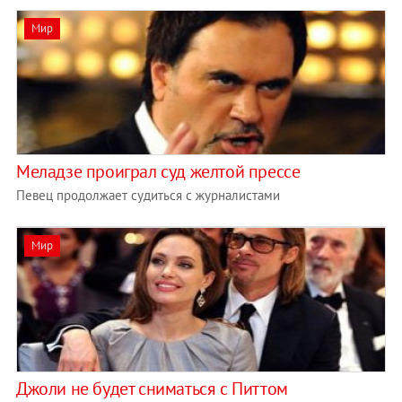
Мир
Меладзе проиграл суд желтой прессе
Певец продолжает судиться с журналистами
Мир
Джоли не будет сниматься с Питтом