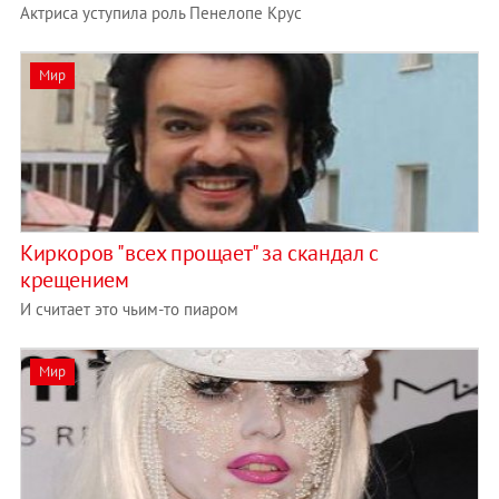
Актриса уступила роль Пенелопе Крус
Мир
Киркоров "всех прощает" за скандал с
крещением
И считает это чьим-то пиаром
Мир