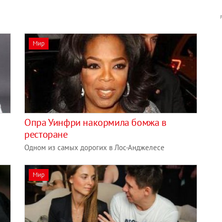
Мир
Опра Уинфри накормила бомжа в
ресторане
Одном из самых дорогих в Лос-Анджелесе
Мир