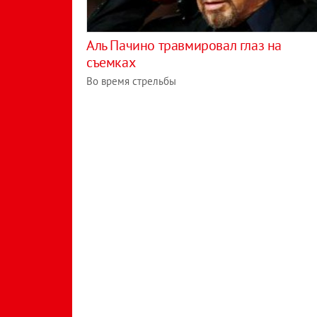
Аль Пачино травмировал глаз на
съемках
Во время стрельбы