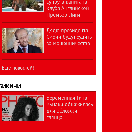
супруга капитана
клуба Английской
Премьер-Лиги
Дядю президента
Сирии будут судить
за мошенничество
Еще новостей!
БИКИНИ
Беременная Тина
Кунаки обнажилась
для обложки
глянца