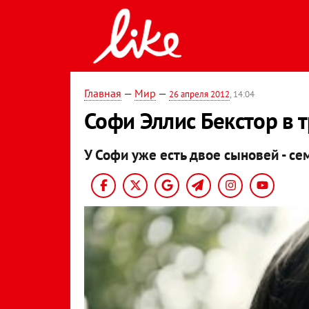
Главная
—
Мир
—
26 апреля 2012
, 14:04
Софи Эллис Бекстор в 
У Софи уже есть двое сыновей - с