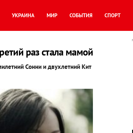
УКРАИНА
МИР
СОБЫТИЯ
СПОРТ
третий раз стала мамой
емилетний Сонни и двухлетний Кит