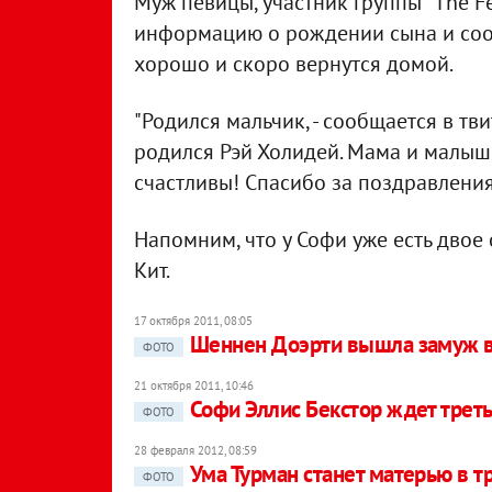
Муж певицы, участник группы "The F
информацию о рождении сына и сооб
хорошо и скоро вернутся домой.
"Родился мальчик, - сообщается в тви
родился Рэй Холидей. Мама и малыш
счастливы! Спасибо за поздравления
Напомним, что у Софи уже есть двое
Кит.
17 октября 2011, 08:05
Шеннен Доэрти вышла замуж в
ФОТО
21 октября 2011, 10:46
Софи Эллис Бекстор ждет трет
ФОТО
28 февраля 2012, 08:59
Ума Турман станет матерью в т
ФОТО