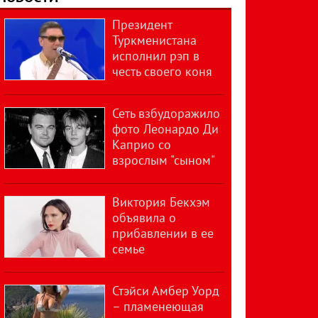
Президент
Туркменистана
исполнил рэп в
честь своего коня
Сеть взбудоражило
фото Леонардо Ди
Каприо со
взрослым "сыном"
Виктория Бекхэм
объявила о
прибавлении в ее
семье
Стэйси Амбер Уорд
– пламенеющая