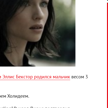
и Эллис Бекстор родился мальчик
весом 3
ем Холидеем.