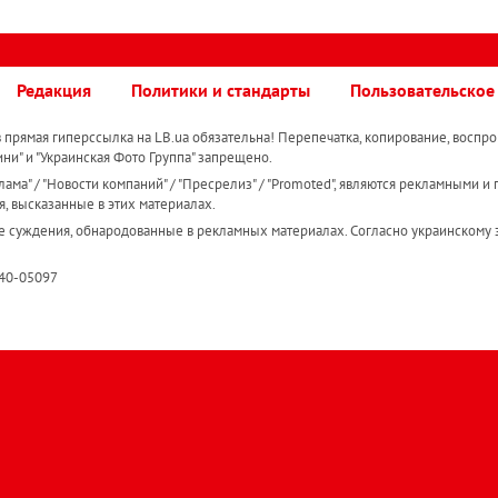
Редакция
Политики и стандарты
Пользовательское
прямая гиперссылка на LB.ua обязательна! Перепечатка, копирование, воспро
ини" и "Украинская Фото Группа" запрещено.
ама" / "Новости компаний" / "Пресрелиз" / "Promoted", являются рекламными и 
я, высказанные в этих материалах.
е суждения, обнародованные в рекламных материалах. Согласно украинскому з
R40-05097