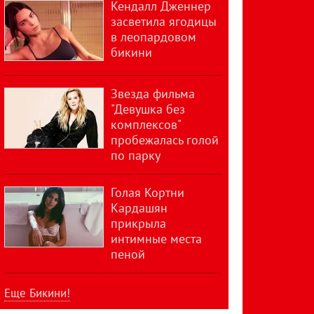
Кендалл Дженнер
засветила ягодицы
в леопардовом
бикини
Звезда фильма
"Девушка без
комплексов"
пробежалась голой
по парку
Голая Кортни
Кардашян
прикрыла
интимные места
пеной
Еще Бикини!