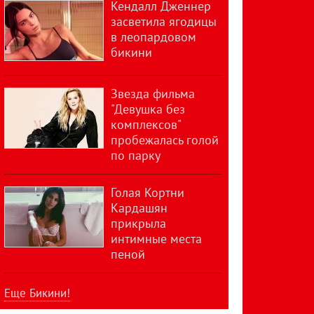
Кендалл Дженнер
засветила ягодицы
в леопардовом
бикини
Звезда фильма
"Девушка без
комплексов"
пробежалась голой
по парку
Голая Кортни
Кардашян
прикрыла
интимные места
пеной
Еще Бикини!