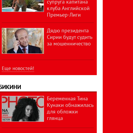
супруга капитана
клуба Английской
Премьер-Лиги
Дядю президента
Сирии будут судить
за мошенничество
Еще новостей!
БИКИНИ
Беременная Тина
Кунаки обнажилась
для обложки
глянца