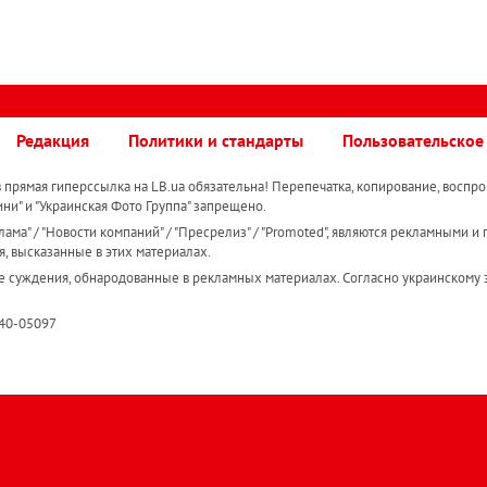
Редакция
Политики и стандарты
Пользовательское
прямая гиперссылка на LB.ua обязательна! Перепечатка, копирование, воспро
ини" и "Украинская Фото Группа" запрещено.
ама" / "Новости компаний" / "Пресрелиз" / "Promoted", являются рекламными и 
я, высказанные в этих материалах.
е суждения, обнародованные в рекламных материалах. Согласно украинскому з
R40-05097