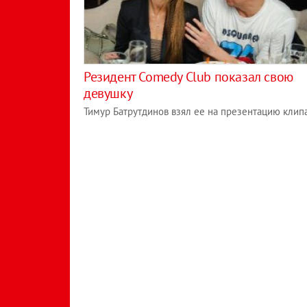
Резидент Comedy Club показал свою
девушку
Тимур Батрутдинов взял ее на презентацию клип