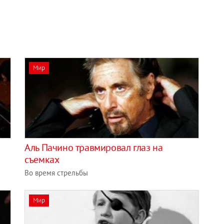
Мир
Аль Пачино травмировал глаз на
съемках
Во время стрельбы
Мир