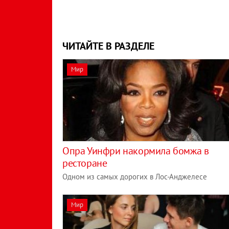
ЧИТАЙТЕ В РАЗДЕЛЕ
Мир
Опра Уинфри накормила бомжа в
ресторане
Одном из самых дорогих в Лос-Анджелесе
Мир