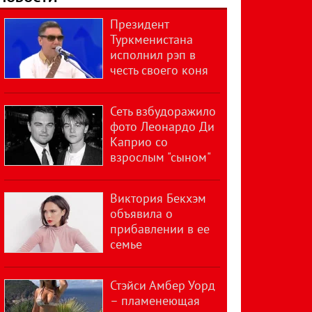
Президент
Туркменистана
исполнил рэп в
честь своего коня
Сеть взбудоражило
фото Леонардо Ди
Каприо со
взрослым "сыном"
Виктория Бекхэм
объявила о
прибавлении в ее
семье
Стэйси Амбер Уорд
– пламенеющая