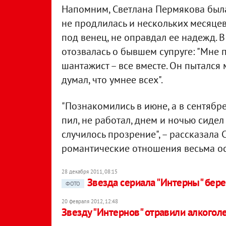
Напомним, Светлана Пермякова была
не продлилась и нескольких месяце
под венец, не оправдал ее надежд.
отозвалась о бывшем супруге: "Мне 
шантажист – все вместе. Он пытался 
думал, что умнее всех".
"Познакомились в июне, а в сентябре
пил, не работал, днем и ночью сидел
случилось прозрение", – рассказала 
романтические отношения весьма о
28 декабря 2011, 08:15
Звезда сериала "Интерны" бер
ФОТО
20 февраля 2012, 12:48
Звезду "Интернов" отравили алкого