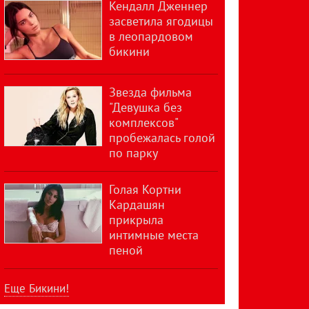
Кендалл Дженнер
засветила ягодицы
в леопардовом
бикини
Звезда фильма
"Девушка без
комплексов"
пробежалась голой
по парку
Голая Кортни
Кардашян
прикрыла
интимные места
пеной
Еще Бикини!