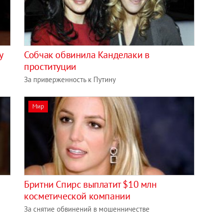
‎
Собчак обвинила Канделаки в
проституции
За приверженность к Путину
Мир
Бритни Спирс выплатит $10 млн
косметической компании
За снятие обвинений в мошенничестве