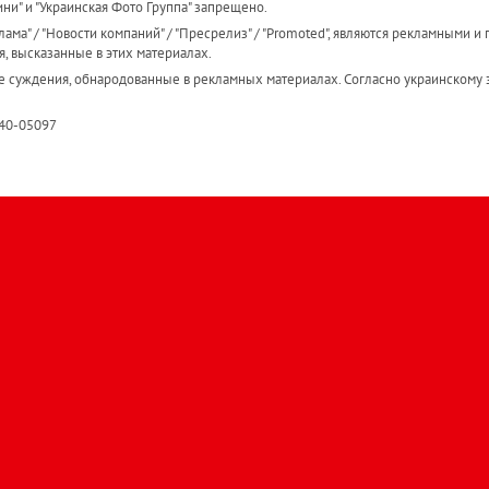
ини" и "Украинская Фото Группа" запрещено.
ама" / "Новости компаний" / "Пресрелиз" / "Promoted", являются рекламными и 
я, высказанные в этих материалах.
е суждения, обнародованные в рекламных материалах. Согласно украинскому з
R40-05097