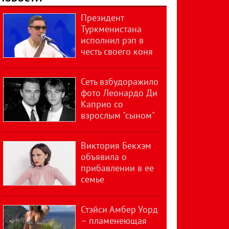
Президент
Туркменистана
исполнил рэп в
честь своего коня
Сеть взбудоражило
фото Леонардо Ди
Каприо со
взрослым "сыном"
Виктория Бекхэм
объявила о
прибавлении в ее
семье
Стэйси Амбер Уорд
– пламенеющая