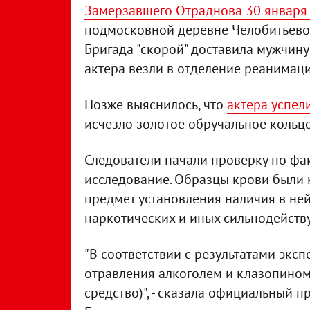
Замерзавшего Отраднова 30 января
подмосковной деревне Челобитьево
Бригада "скорой" доставила мужчину
актера везли в отделение реанимаци
Позже выяснилось, что
актера успел
исчезло золотое обручальное кольцо
Следователи начали проверку по фа
исследование. Образцы крови были 
предмет установления наличия в ней
наркотических и иных сильнодейств
"В соответствии с результатами эксп
отравления алкоголем и клазопином
средство)", - сказала официальный 