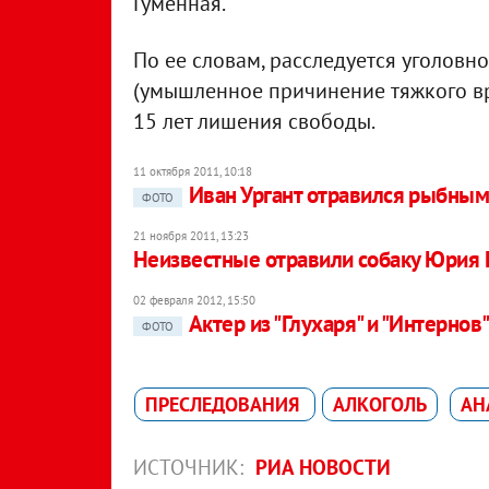
Гуменная.
По ее словам, расследуется уголовно
(умышленное причинение тяжкого вр
15 лет лишения свободы.
11 октября 2011, 10:18
Иван Ургант отравился рыбным
ФОТО
21 ноября 2011, 13:23
Неизвестные отравили собаку Юрия 
02 февраля 2012, 15:50
Актер из "Глухаря" и "Интернов
ФОТО
ПРЕСЛЕДОВАНИЯ
АЛКОГОЛЬ
АН
ИСТОЧНИК:
РИА НОВОСТИ