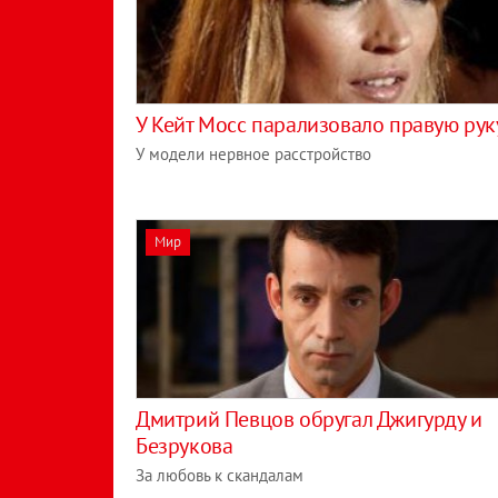
У Кейт Мосс парализовало правую руку
У модели нервное расстройство
Мир
Дмитрий Певцов обругал Джигурду и
Безрукова
За любовь к скандалам