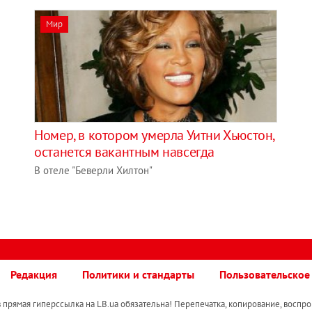
Мир
Номер, в котором умерла Уитни Хьюстон,
останется вакантным навсегда
В отеле "Беверли Хилтон"
Редакция
Политики и стандарты
Пользовательское
прямая гиперссылка на LB.ua обязательна! Перепечатка, копирование, воспро