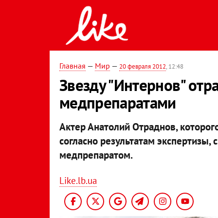
Главная
—
Мир
—
20 февраля 2012
, 12:48
Звезду "Интернов" отр
медпрепаратами
Актер Анатолий Отраднов, которог
согласно результатам экспертизы, 
медпрепаратом.
Like.lb.ua