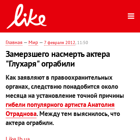
Главная
—
Мир
—
7 февраля 2012
, 11:50
Замерзшего насмерть актера
"Глухаря" ограбили
Как заявляют в правоохранительных
органах, следствию понадобится около
месяца на установление точной причины
гибели популярного артиста Анатолия
Отраднова
. Между тем выяснилось, что
актера ограбили.
Like.lb.ua