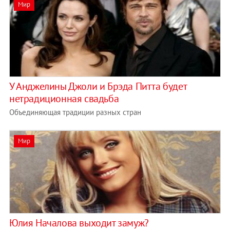
Мир
У Анджелины Джоли и Брэда Питта будет
нетрадиционная свадьба
Объединяющая традиции разных стран
Мир
Юлия Началова выходит замуж?