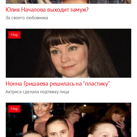
Юлия Началова выходит замуж?
За своего любовника
Мир
Нонна Гришаева решилась на "пластику"
Актриса сделала подтяжку лица
Мир