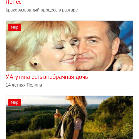
Лопес
Бракоразводный процесс в разгаре
Мир
У Агутина есть внебрачная дочь
14-летняя Полина
Мир