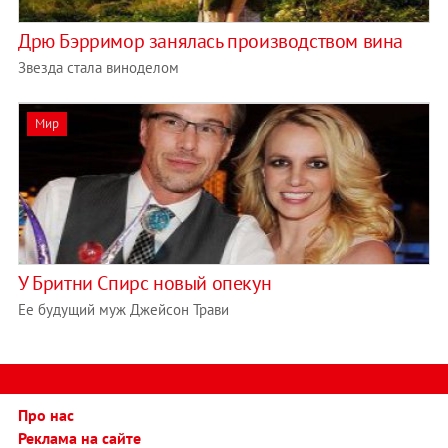
Дрю Бэрримор занялась производством вина
Звезда стала виноделом
Мир
У Бритни Спирс новый опекун
Ее будущий муж Джейсон Трави
Про нас
Реклама на сайте