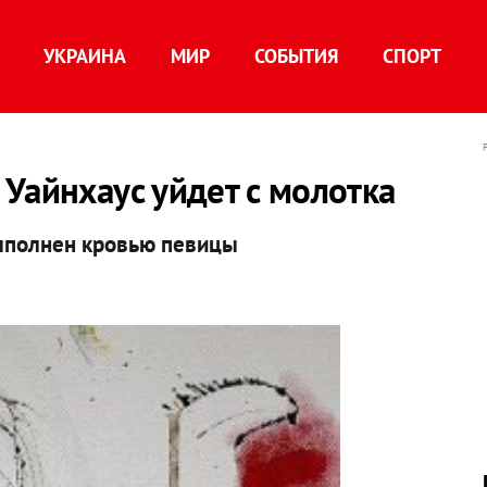
УКРАИНА
МИР
СОБЫТИЯ
СПОРТ
Уайнхаус уйдет с молотка
выполнен кровью певицы