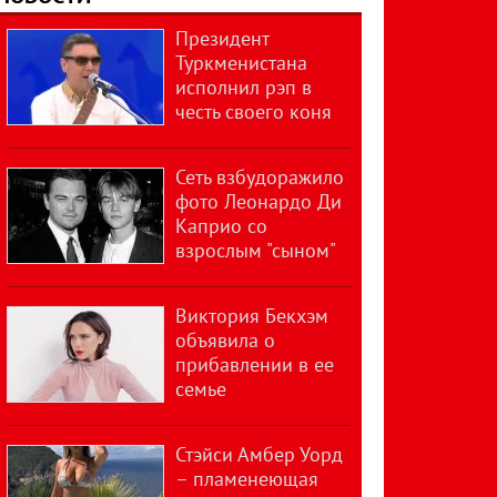
Президент
Туркменистана
исполнил рэп в
честь своего коня
Сеть взбудоражило
фото Леонардо Ди
Каприо со
взрослым "сыном"
Виктория Бекхэм
объявила о
прибавлении в ее
семье
Стэйси Амбер Уорд
– пламенеющая