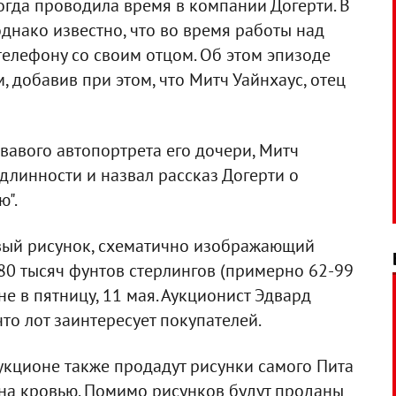
огда проводила время в компании Догерти. В
 однако известно, что во время работы над
телефону со своим отцом. Об этом эпизоде
 добавив при этом, что Митч Уайнхаус, отец
вавого автопортрета его дочери, Митч
длинности и назвал рассказ Догерти о
ю".
вавый рисунок, схематично изображающий
-80 тысяч фунтов стерлингов (примерно 62-99
не в пятницу, 11 мая. Аукционист Эдвард
что лот заинтересует покупателей.
укционе также продадут рисунки самого Пита
ена кровью. Помимо рисунков будут проданы