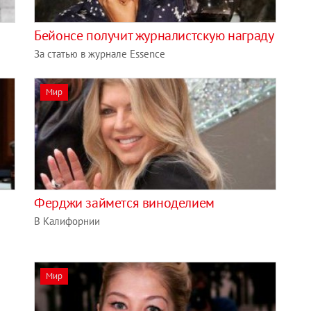
Бейонсе получит журналистскую награду
За статью в журнале Essence
Мир
Ферджи займется виноделием
В Калифорнии
Мир