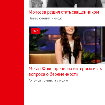
Моисеев решил стать священником
Певец сменил имидж
Мир
Меган Фокс прервала интервью из-за
вопроса о беременности
Актриса покинула студию