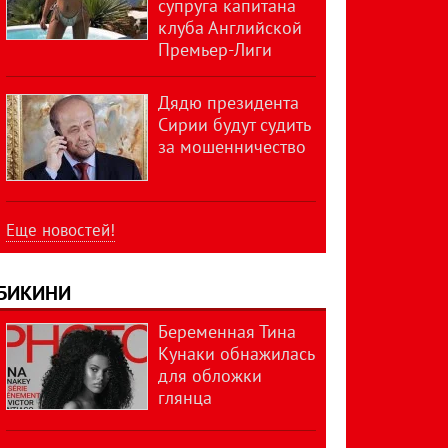
супруга капитана
клуба Английской
Премьер-Лиги
Дядю президента
Сирии будут судить
за мошенничество
Еще новостей!
БИКИНИ
Беременная Тина
Кунаки обнажилась
для обложки
глянца