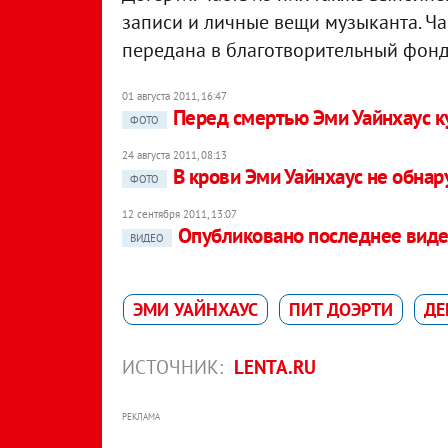
записи и личные вещи музыканта. Час
передана в благотворительный фонд
01 августа 2011, 16:47
Перед смертью Эми Уайнхаус ку
ФОТО
24 августа 2011, 08:13
В крови Эми Уайнхаус не обна
ФОТО
12 сентября 2011, 13:07
Опубликовано последнее виде
ВИДЕО
ЭМИ УАЙНХАУС
ПИТ ДОЭРТИ
ДЕ
ИСТОЧНИК:
LENTA.RU
РЕКЛАМА