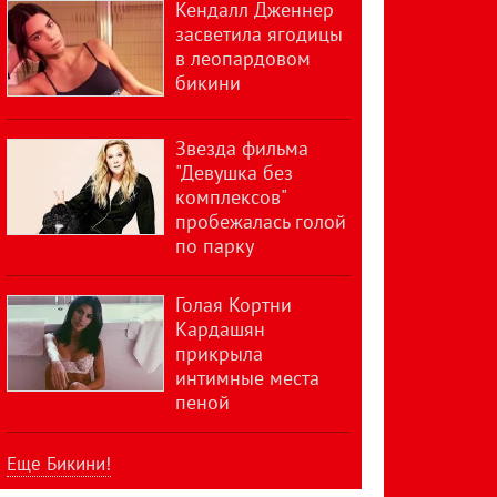
Кендалл Дженнер
засветила ягодицы
в леопардовом
бикини
Звезда фильма
"Девушка без
комплексов"
пробежалась голой
по парку
Голая Кортни
Кардашян
прикрыла
интимные места
пеной
Еще Бикини!