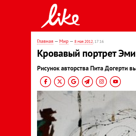
Главная
—
Мир
—
8 мая 2012
, 17:16
Кровавый портрет Эми 
Рисунок авторства Пита Догерти 