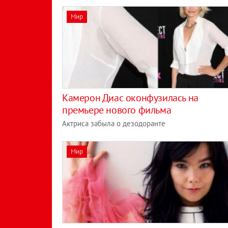
Мир
Камерон Диас оконфузилась на
премьере нового фильма
Актриса забыла о дезодоранте
Мир