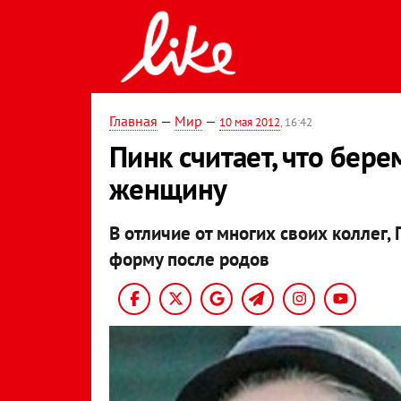
Главная
—
Мир
—
10 мая 2012
, 16:42
Пинк считает, что бер
женщину
В отличие от многих своих коллег, 
форму после родов