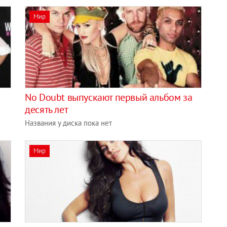
Мир
No Doubt выпускают первый альбом за
десять лет
Названия у диска пока нет
Мир