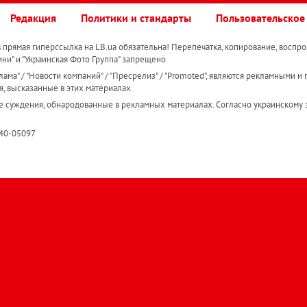
Редакция
Политики и стандарты
Пользовательское
прямая гиперссылка на LB.ua обязательна! Перепечатка, копирование, воспро
ини" и "Украинская Фото Группа" запрещено.
ама" / "Новости компаний" / "Пресрелиз" / "Promoted", являются рекламными и 
я, высказанные в этих материалах.
е суждения, обнародованные в рекламных материалах. Согласно украинскому з
R40-05097