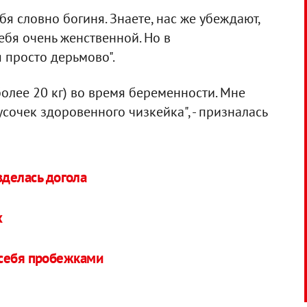
ебя словно богиня. Знаете, нас же убеждают,
ебя очень женственной. Но в
я просто дерьмово".
более 20 кг) во время беременности. Мне
сочек здоровенного чизкейка", - призналась
зделась догола
х
 себя пробежками