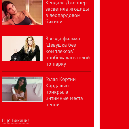
Кендалл Дженнер
засветила ягодицы
в леопардовом
бикини
Звезда фильма
"Девушка без
комплексов"
пробежалась голой
по парку
Голая Кортни
Кардашян
прикрыла
интимные места
пеной
Еще Бикини!