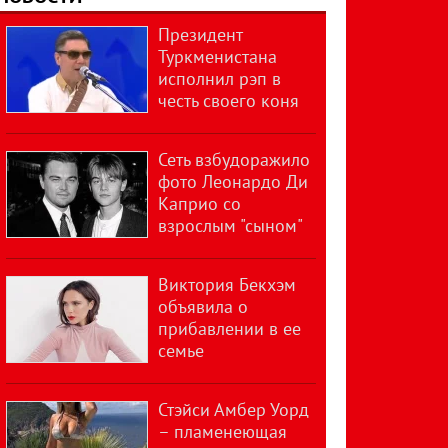
Президент
Туркменистана
исполнил рэп в
честь своего коня
Сеть взбудоражило
фото Леонардо Ди
Каприо со
взрослым "сыном"
Виктория Бекхэм
объявила о
прибавлении в ее
семье
Стэйси Амбер Уорд
– пламенеющая