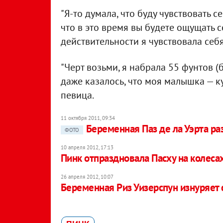
"Я-то думала, что буду чувствовать с
что в это время вы будете ощущать с
действительности я чувствовала себ
"Черт возьми, я набрала 55 фунтов (
даже казалось, что моя малышка — ку
певица.
11 октября 2011, 09:34
Беременная Паз де ла Уэрта ра
ФОТО
10 апреля 2012, 17:13
Пинк отпраздновала Пасху на колеса
26 апреля 2012, 10:07
Беременная Риз Уизерспун изнуряет