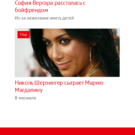
София Вергара рассталась с
бойфрендом
Из-за нежелания иметь детей
Мир
Николь Шерзингер сыграет Марию
Магдалину
В мюзикле