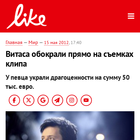
Главная
—
Мир
—
15 мая 2012
, 17:40
Витаса обокрали прямо на съемках
клипа
У певца украли драгоценности на сумму 50
тыс. евро.