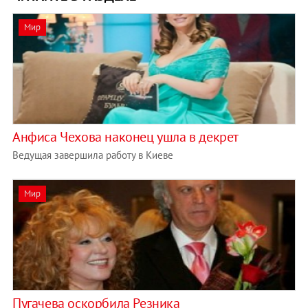
Мир
Анфиса Чехова наконец ушла в декрет
Ведущая завершила работу в Киеве
Мир
Пугачева оскорбила Резника