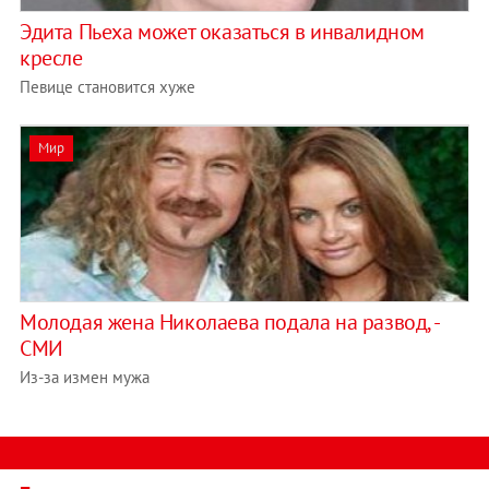
Эдита Пьеха может оказаться в инвалидном
кресле
Певице становится хуже
Мир
Молодая жена Николаева подала на развод, -
СМИ
Из-за измен мужа