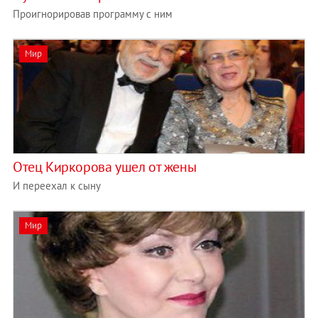
Проигнорировав программу с ним
Мир
Отец Киркорова ушел от жены
И переехал к сыну
Мир