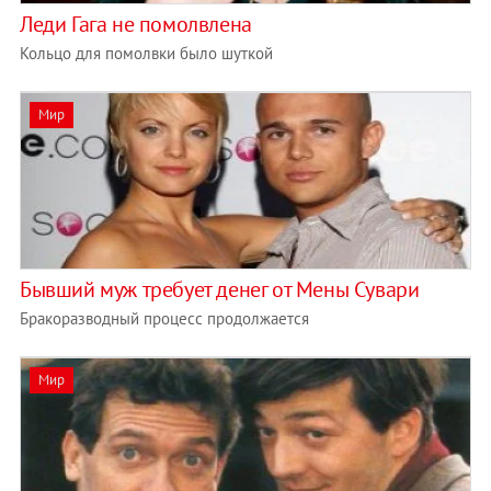
Леди Гага не помолвлена
Кольцо для помолвки было шуткой
Мир
Бывший муж требует денег от Мены Сувари
Бракоразводный процесс продолжается
Мир