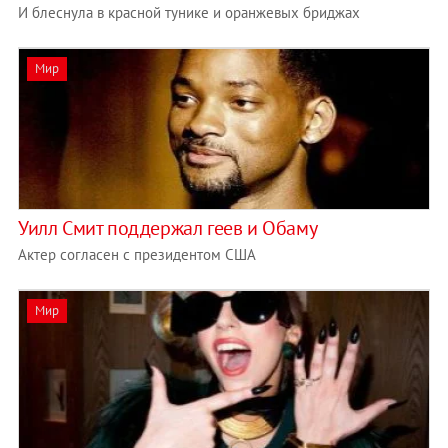
И блеснула в красной тунике и оранжевых бриджах
Мир
Уилл Смит поддержал геев и Обаму
Актер согласен с президентом США
Мир