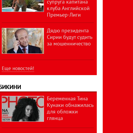
супруга капитана
клуба Английской
Премьер-Лиги
Дядю президента
Сирии будут судить
за мошенничество
Еще новостей!
БИКИНИ
Беременная Тина
Кунаки обнажилась
для обложки
глянца