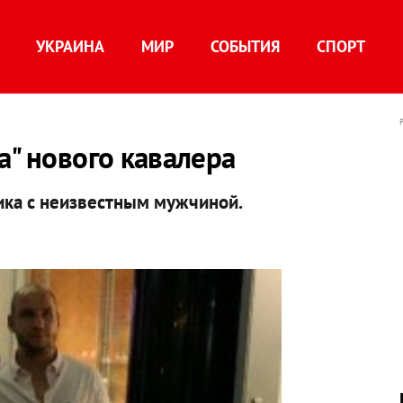
УКРАИНА
МИР
СОБЫТИЯ
СПОРТ
а" нового кавалера
ика с неизвестным мужчиной.