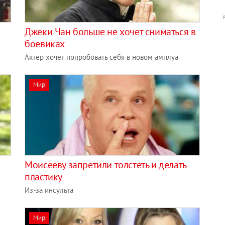
Джеки Чан больше не хочет сниматься в
боевиках
Актер хочет попробовать себя в новом амплуа
Мир
Моисееву запретили толстеть и делать
пластику
Из-за инсульта
Мир