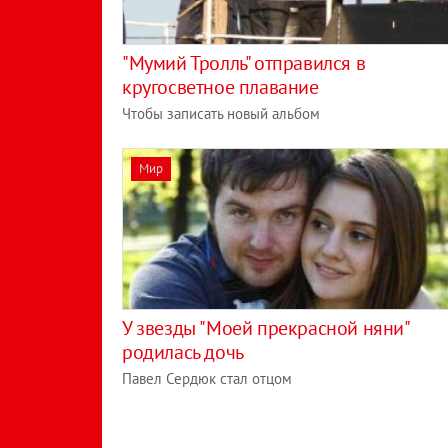
"Мумий Тролль" отправился в
кругосветное плавание
Чтобы записать новый альбом
Мир
У звезды "Моей прекрасной няни"
родилась дочь
Павел Сердюк стал отцом