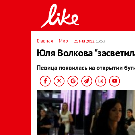
Главная
—
Мир
—
21 мая 2012
, 13:53
Юля Волкова "засветил
Певица появилась на открытии бут