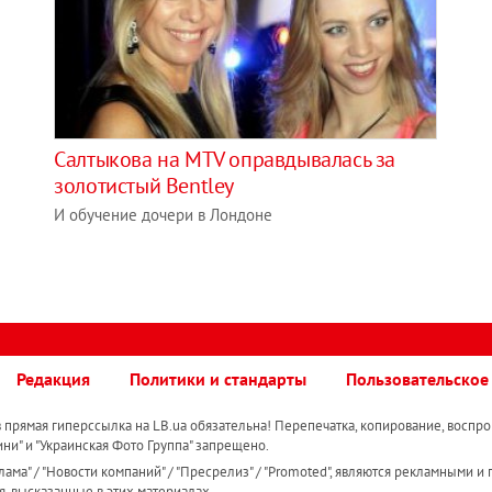
Салтыкова на MTV оправдывалась за
золотистый Bentley
И обучение дочери в Лондоне
Редакция
Политики и стандарты
Пользовательское
прямая гиперссылка на LB.ua обязательна! Перепечатка, копирование, воспро
ини" и "Украинская Фото Группа" запрещено.
ама" / "Новости компаний" / "Пресрелиз" / "Promoted", являются рекламными и 
я, высказанные в этих материалах.