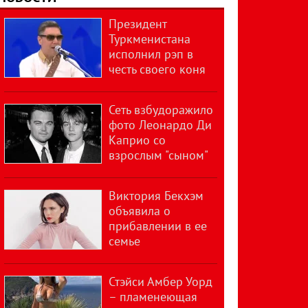
Президент
Туркменистана
исполнил рэп в
честь своего коня
Сеть взбудоражило
фото Леонардо Ди
Каприо со
взрослым "сыном"
Виктория Бекхэм
объявила о
прибавлении в ее
семье
Стэйси Амбер Уорд
– пламенеющая