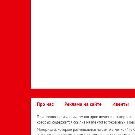
Про нас
Реклама на сайте
Ивенты
При полном или частичном воспроизведении материалов 
которых содержится ссылка на агентство "Українськi Нов
Материалы, которые размещаются на сайте с меткой "Рекл
участвует в подготовке этого контента и разделяет мнени