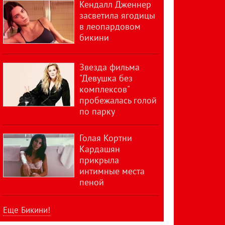
Кендалл Дженнер
засветила ягодицы
в леопардовом
бикини
Звезда фильма
"Девушка без
комплексов"
пробежалась голой
по парку
Голая Кортни
Кардашян
прикрыла
интимные места
пеной
Еще Бикини!