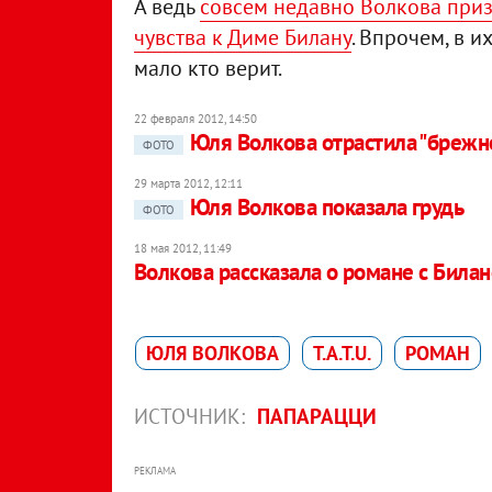
А ведь
совсем недавно Волкова приз
чувства к Диме Билану
. Впрочем, в 
мало кто верит.
22 февраля 2012, 14:50
Юля Волкова отрастила "брежн
ФОТО
29 марта 2012, 12:11
Юля Волкова показала грудь
ФОТО
18 мая 2012, 11:49
Волкова рассказала о романе с Била
ЮЛЯ ВОЛКОВА
T.A.T.U.
РОМАН
ИСТОЧНИК:
ПАПАРАЦЦИ
РЕКЛАМА