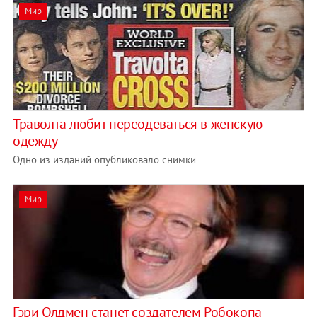
Мир
Траволта любит переодеваться в женскую
одежду
Одно из изданий опубликовало снимки
Мир
Гэри Олдмен станет создателем Робокопа