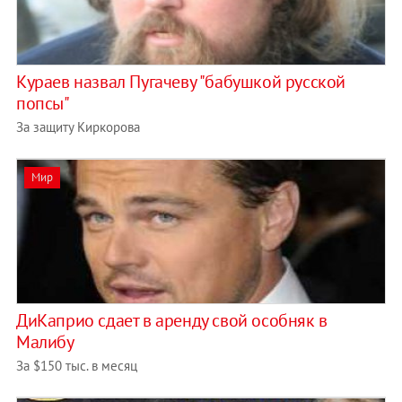
Кураев назвал Пугачеву "бабушкой русской
попсы"
За защиту Киркорова
Мир
ДиКаприо сдает в аренду свой особняк в
Малибу
За $150 тыс. в месяц