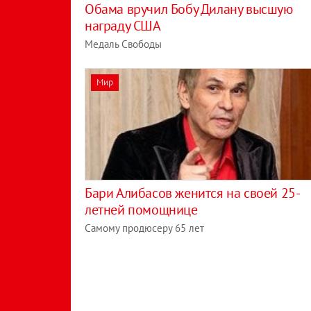
Обама вручил Бобу Дилану высшую
награду США
Медаль Свободы
Мир
Бари Алибасов женится на своей 25-
летней помощнице
Самому продюсеру 65 лет