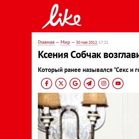
Главная
—
Мир
—
30 мая 2012
, 17:21
Ксения Собчак возглав
Который ранее назывался "Секс и г