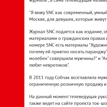
журнала", а сама телеведущая назыв
"Я вижу SNC как современный, умный,
Москве, для девушек, которые живут 
Журнал SNC подается как издание, 
материалами о гражданских правах и
номере SNC есть материалы "Художни
почему ей приятно носить паранджу",
молебен" совершили мужчины?" и "А
любят невротиков".
В 2011 году Собчак возглавляла муж
ограниченную розничную продажу и 
На данный момент телеведущая руков
также ведет на сайте проекта ток-шо