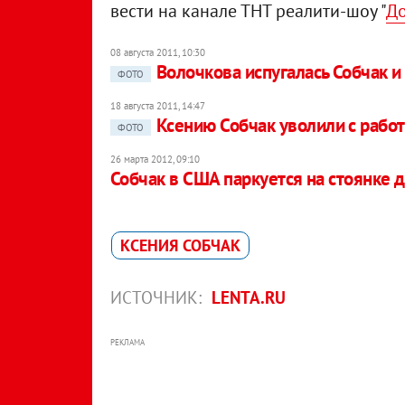
вести на канале ТНТ реалити-шоу "
Д
08 августа 2011, 10:30
Волочкова испугалась Собчак и
ФОТО
18 августа 2011, 14:47
Ксению Собчак уволили с рабо
ФОТО
26 марта 2012, 09:10
Собчак в США паркуется на стоянке 
КСЕНИЯ СОБЧАК
ИСТОЧНИК:
LENTA.RU
РЕКЛАМА