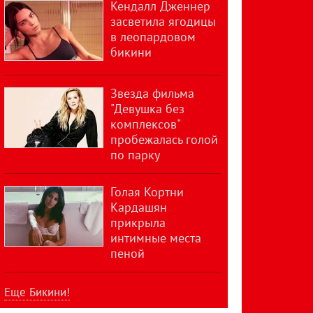
Кендалл Дженнер
засветила ягодицы
в леопардовом
бикини
Звезда фильма
"Девушка без
комплексов"
пробежалась голой
по парку
Голая Кортни
Кардашян
прикрыла
интимные места
пеной
Еще Бикини!