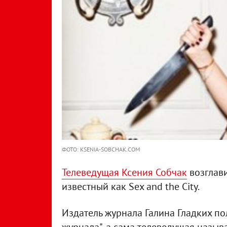
ФОТО: KSENIA-SOBCHAK.COM
Телеведущая Ксения Собчак
возглави
известный как Sex and the City.
Издатель журнала Галина Гладких пол