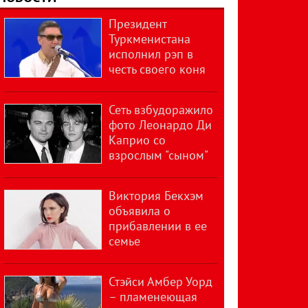
Президент
Туркменистана
исполнил рэп в
честь своего коня
Сеть взбудоражило
фото Леонардо Ди
Каприо со
взрослым "сыном"
Виктория Бекхэм
объявила о
прибавлении в ее
семье
Стэйси Амбер Уорд
– пламенеющая