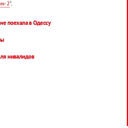
ом-2
".
 не поехала в Одессу
ты
для инвалидов