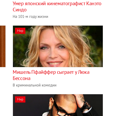
Умер японский кинематографист Канэто
Синдо
На 101-м году жизни
Мир
Мишель Пфайффер сыграет у Люка
Бессона
В криминальной комедии
Мир