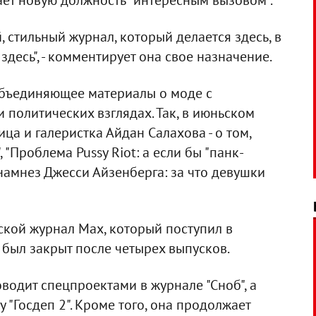
ает новую должность "интересным вызовом".
 стильный журнал, который делается здесь, в
здесь", - комментирует она свое назначение.
объединяющее материалы о моде с
 политических взглядах. Так, в июньском
ца и галеристка Айдан Салахова - о том,
 "Проблема Pussy Riot: а если бы "панк-
намнез Джесси Айзенберга: за что девушки
ской журнал Max, который поступил в
был закрыт после четырех выпусков.
одит спецпроектами в журнале "Сноб", а
у "Госдеп 2". Кроме того, она продолжает