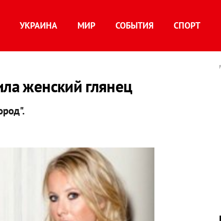
УКРАИНА
МИР
СОБЫТИЯ
СПОРТ
ила женский глянец
ород".