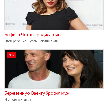
Анфиса Чехова родила сына
Отец ребенка - Гурам Баблишвили
Мир
Беременную Ваенгу бросил муж
И уехал в Египет