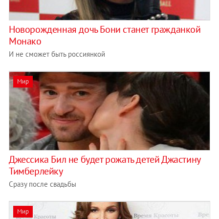
Новорожденная дочь Бони станет гражданкой
Монако
И не сможет быть россиянкой
Мир
Джессика Бил не будет рожать детей Джастину
Тимберлейку
Сразу после свадьбы
Мир