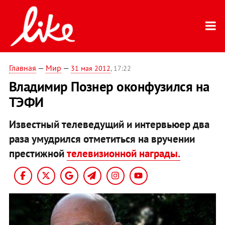
Главная
—
Мир
—
31 мая 2012
, 17:22
Владимир Познер оконфузился на
ТЭФИ
Известный телеведущий и интервьюер два
раза умудрился отметиться на вручении
престижной
телевизионной награды.