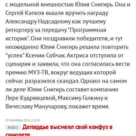
с модельной внешностью Юлия Снигирь. Она и
Сергей Капков вышли вручить награду
Александру Надсадному как лучшему
репортеру за передачу "Программная
история". Они поздравили победителя, и тут
неожиданно Юлия Снигирь решила повторить
"успех" Ксении Собчак. Актриса отступила от
сценария и заявила, что она согласилась вести
премию МУЗ-ТВ, вокруг ведущих которой
сейчас разразился скандал. Однако на самом
ли деле Юлия Снигирь составит компанию
Лере Кудрявцевой, Максиму Галкину и
Вячеславу Манучарову, покажет время.
07 сентября 2011, 12:50
Депардье высмеял свой конфуз в
ВИДЕО
самолете