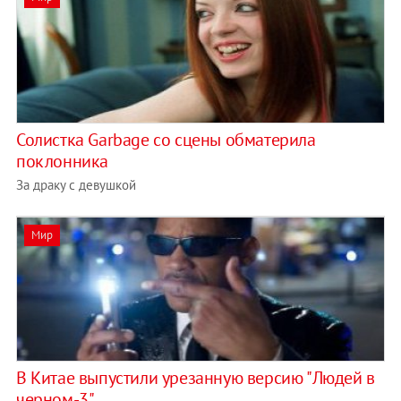
Солистка Garbage со сцены обматерила
поклонника
За драку с девушкой
Мир
В Китае выпустили урезанную версию "Людей в
черном-3"