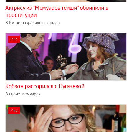
Актрису из "Мемуаров гейши" обвинили в
проституции
В Китае разразился скандал
Мир
Кобзон рассорился с Пугачевой
В своих мемуарах
Мир