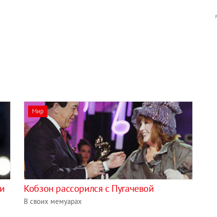
Мир
ли
Кобзон рассорился с Пугачевой
В своих мемуарах