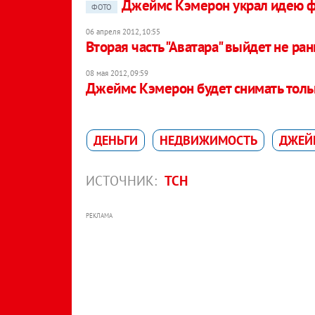
Джеймс Кэмерон украл идею ф
ФОТО
06 апреля 2012, 10:55
Вторая часть "Аватара" выйдет не ра
08 мая 2012, 09:59
Джеймс Кэмерон будет снимать толь
ДЕНЬГИ
НЕДВИЖИМОСТЬ
ДЖЕЙ
ИСТОЧНИК:
ТСН
РЕКЛАМА