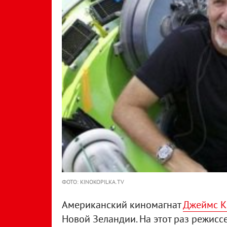
ФОТО: KINOKOPILKA.TV
Американский киномагнат
Джеймс К
Новой Зеландии. На этот раз режисс