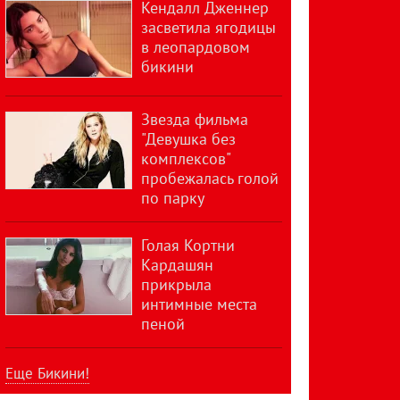
Кендалл Дженнер
засветила ягодицы
в леопардовом
бикини
Звезда фильма
"Девушка без
комплексов"
пробежалась голой
по парку
Голая Кортни
Кардашян
прикрыла
интимные места
пеной
Еще Бикини!