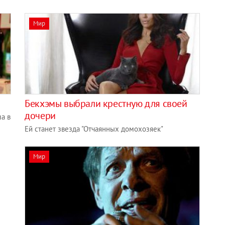
Мир
Бекхэмы выбрали крестную для своей
дочери
ла в
Ей станет звезда "Отчаянных домохозяек"
Мир