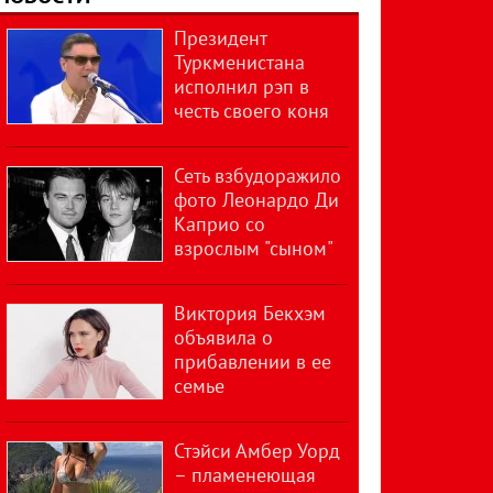
Президент
Туркменистана
исполнил рэп в
честь своего коня
Сеть взбудоражило
фото Леонардо Ди
Каприо со
взрослым "сыном"
Виктория Бекхэм
объявила о
прибавлении в ее
семье
Стэйси Амбер Уорд
– пламенеющая