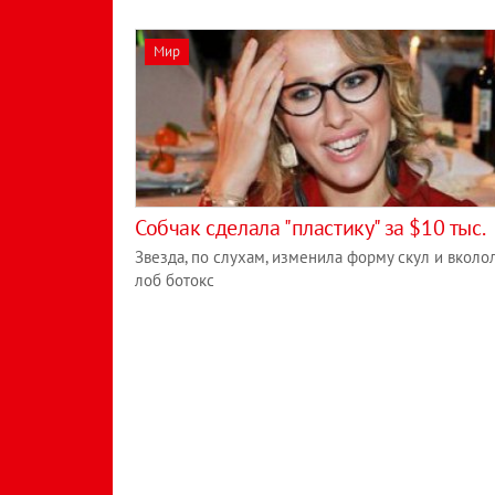
Мир
Собчак сделала "пластику" за $10 тыс.
Звезда, по слухам, изменила форму скул и вколо
лоб ботокс