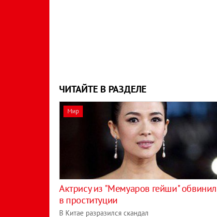
ЧИТАЙТЕ В РАЗДЕЛЕ
Мир
Актрису из "Мемуаров гейши" обвини
в проституции
В Китае разразился скандал