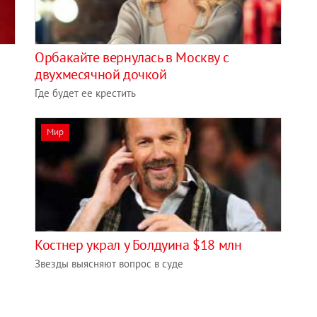
Орбакайте вернулась в Москву с
двухмесячной дочкой
Где будет ее крестить
Мир
Костнер украл у Болдуина $18 млн
Звезды выясняют вопрос в суде