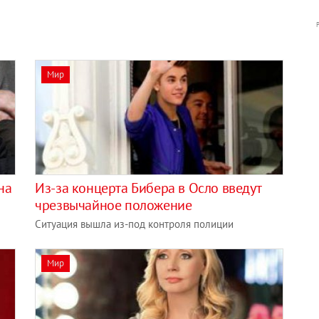
Мир
на
Из-за концерта Бибера в Осло введут
чрезвычайное положение
Ситуация вышла из-под контроля полиции
Мир