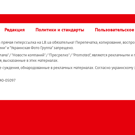
Редакция
Политики и стандарты
Пользовательское
прямая гиперссылка на LB.ua обязательна! Перепечатка, копирование, воспро
ини" и "Украинская Фото Группа" запрещено.
ама" / "Новости компаний" / "Пресрелиз" / "Promoted", являются рекламными и 
я, высказанные в этих материалах.
е суждения, обнародованные в рекламных материалах. Согласно украинскому з
R40-05097