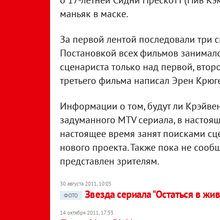
о 17-летней Сидни Прескотт (Нив Кэ
маньяк в маске.
За первой лентой последовали три си
Постановкой всех фильмов занималс
сценариста только над первой, втор
третьего фильма написал Эрен Крюг
Информации о том, будут ли Крэйвен
задуманного MTV сериала, в настояще
настоящее время занят поисками сц
нового проекта. Также пока не сообщ
представлен зрителям.
30 августа 2011, 10:05
Звезда сериала "Остаться в жи
ФОТО
14 октября 2011, 17:53