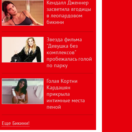
Кендалл Дженнер
засветила ягодицы
в леопардовом
бикини
Звезда фильма
"Девушка без
комплексов"
пробежалась голой
по парку
Голая Кортни
Кардашян
прикрыла
интимные места
пеной
Еще Бикини!