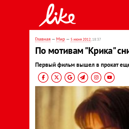
Главная
—
Мир
—
5 июня 2012
, 18:37
По мотивам "Крика" сн
Первый фильм вышел в прокат еще