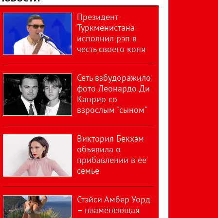
Президент
Туркменистана
исполнил рэп в
честь своего коня
Сеть взбудоражило
фото Леонардо Ди
Каприо со
взрослым "сыном"
Виктория Бекхэм
объявила о
прибавлении в ее
семье
Стэйси Амбер Уорд
– пламенеющая