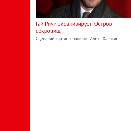
Гай Ричи экранизирует "Остров
сокровищ"
Сценарий картины напишет Алекс Харакис