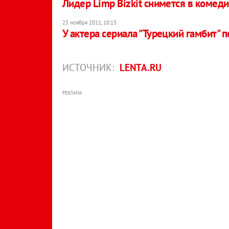
Лидер Limp Bizkit снимется в комед
25 ноября 2011, 10:15
У актера сериала "Турецкий гамбит" 
ИСТОЧНИК:
LENTA.RU
РЕКЛАМА