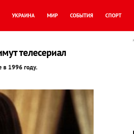
УКРАИНА
МИР
СОБЫТИЯ
СПОРТ
имут телесериал
 в 1996 году.