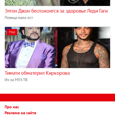
Элтон Джон беспокоится за здоровье Леди Гаги
Певица мало ест
Мир
Тимати обматерил Киркорова
Из-за МУЗ-ТВ
Про нас
Реклама на сайте