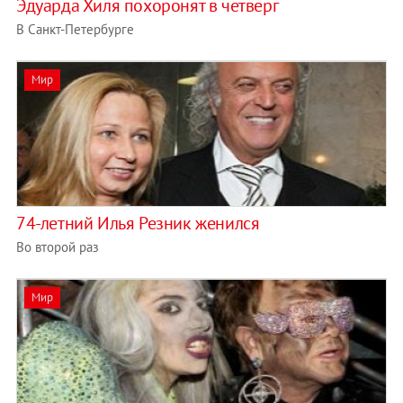
Эдуарда Хиля похоронят в четверг
В Санкт-Петербурге
Мир
74-летний Илья Резник женился
Во второй раз
Мир