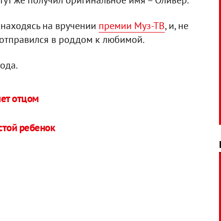
тут же получил оригинальное имя – Оливер.
 находясь на вручении
премии Муз-ТВ
, и, не
отправился в роддом к любимой.
года.
нет отцом
стой ребенок