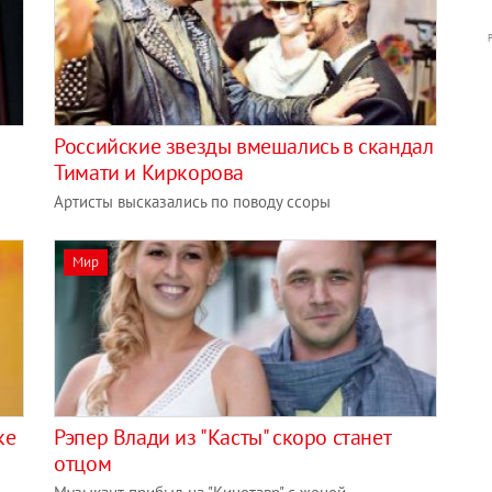
Российские звезды вмешались в скандал
Тимати и Киркорова
Артисты высказались по поводу ссоры
Мир
ке
Рэпер Влади из "Касты" скоро станет
отцом