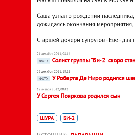
Малыш появился на свет в Москве и 
Саша узнал о рождении наследника,
дожидаясь окончания мероприятия, 
Старшей дочери супругов - Еве - два 
21 декабря 2011, 08:14
Солист группы "Би-2" скоро ста
ФОТО
25 декабря 2011, 18:22
У Роберта Де Ниро родился ше
ФОТО
12 января 2012, 08:42
У Сергея Пояркова родился сын
ШУРА
БИ-2