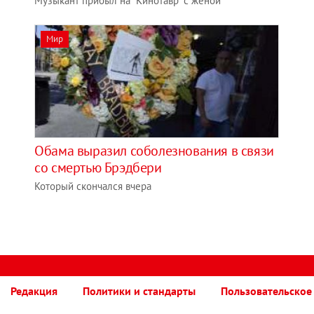
Музыкант прибыл на "Кинотавр" с женой
Мир
Обама выразил соболезнования в связи
со смертью Брэдбери
Который скончался вчера
Редакция
Политики и стандарты
Пользовательское