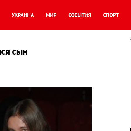
УКРАИНА
МИР
СОБЫТИЯ
СПОРТ
лся сын