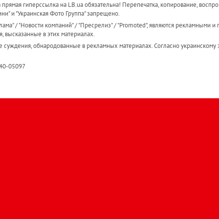
прямая гиперссылка на LB.ua обязательна! Перепечатка, копирование, воспро
ини" и "Украинская Фото Группа" запрещено.
ама" / "Новости компаний" / "Пресрелиз" / "Promoted", являются рекламными и 
я, высказанные в этих материалах.
е суждения, обнародованные в рекламных материалах. Согласно украинскому з
R40-05097