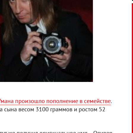
 Умана произошло пополнение в семействе
.
ла сына весом 3100 граммов и ростом 52