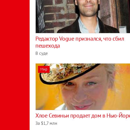
Редактор Vogue признался, что сбил
пешехода
В суде
Мир
Хлое Севиньи продает дом в Нью-Йор
За $1,7 млн