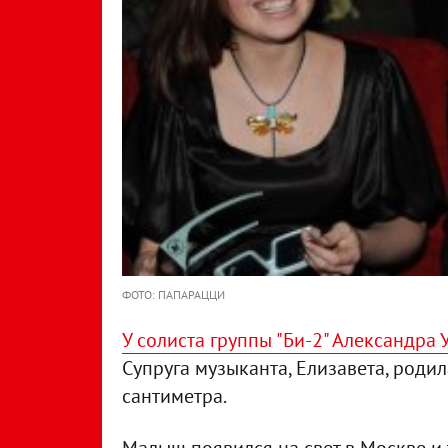
ФОТО: ПАПАРАЦЦИ
У солиста группы "Би-2" Александра
Супруга музыканта, Елизавета, роди
сантиметра.