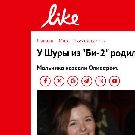
Главная
—
Мир
—
7 июня 2012
, 11:17
У Шуры из "Би-2" роди
Мальчика назвали Оливером.