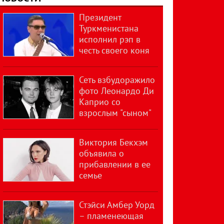
Президент
Туркменистана
исполнил рэп в
честь своего коня
Сеть взбудоражило
фото Леонардо Ди
Каприо со
взрослым "сыном"
Виктория Бекхэм
объявила о
прибавлении в ее
семье
Стэйси Амбер Уорд
– пламенеющая