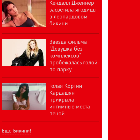
Кендалл Дженнер
засветила ягодицы
в леопардовом
бикини
Звезда фильма
"Девушка без
комплексов"
пробежалась голой
по парку
Голая Кортни
Кардашян
прикрыла
интимные места
пеной
Еще Бикини!