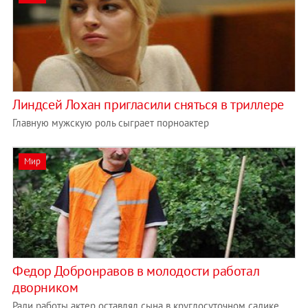
Линдсей Лохан пригласили сняться в триллере
Главную мужскую роль сыграет порноактер
Мир
Федор Добронравов в молодости работал
дворником
Ради работы актер оставлял сына в круглосуточном садике