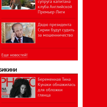
супруга капитана
клуба Английской
Премьер-Лиги
Дядю президента
Сирии будут судить
за мошенничество
Еще новостей!
БИКИНИ
Беременная Тина
Кунаки обнажилась
для обложки
глянца