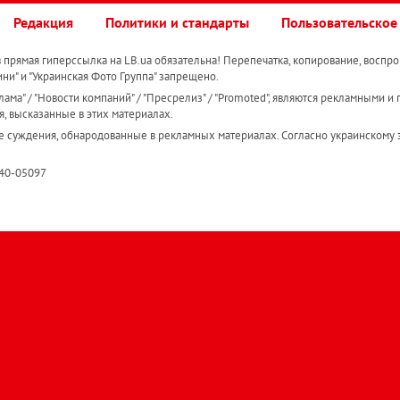
Редакция
Политики и стандарты
Пользовательское
прямая гиперссылка на LB.ua обязательна! Перепечатка, копирование, воспро
ини" и "Украинская Фото Группа" запрещено.
ама" / "Новости компаний" / "Пресрелиз" / "Promoted", являются рекламными и 
я, высказанные в этих материалах.
е суждения, обнародованные в рекламных материалах. Согласно украинскому з
R40-05097