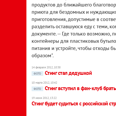
продуктов до ближайшего благотво
приюта для бездомных и нуждающихс
приготовления, допустимые в соотве
разделить оставшуюся еду с теми, ко
документе. — Где только возможно, 
контейнеры для пластиковых бутыло
питания и устройте, чтобы отходы 
образом".
14 февраля 2012, 10:38
Стинг стал дедушкой
ФОТО
10 марта 2012, 10:42
Стинг вступил в фан-клуб брат
ФОТО
19 июня 2012, 13:22
Стинг будет судиться с российской с