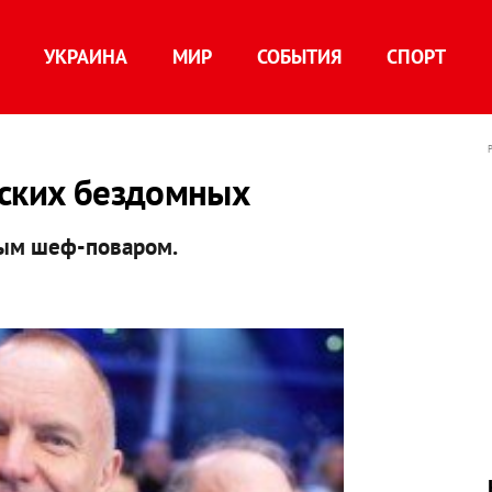
УКРАИНА
МИР
СОБЫТИЯ
СПОРТ
вских бездомных
ным шеф-поваром.