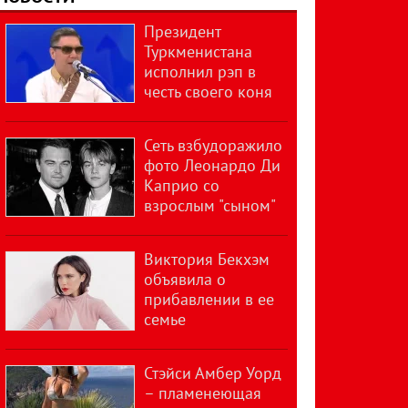
Президент
Туркменистана
исполнил рэп в
честь своего коня
Сеть взбудоражило
фото Леонардо Ди
Каприо со
взрослым "сыном"
Виктория Бекхэм
объявила о
прибавлении в ее
семье
Стэйси Амбер Уорд
– пламенеющая