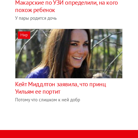
Макарские по УЗИ определили, на кого
похож ребенок
У пары родится дочь
Мир
Кейт Миддлтон заявила, что принц
Уильям ее портит
Потому что слишком к ней добр