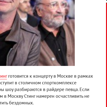
тинг
готовится к концерту в Москве в рамках
ыступит в столичном спорткомплексе
ры шоу разбираются в райдере певца. Если
ом в Москву Стинг намерен осчастливить не
стить бездомных.