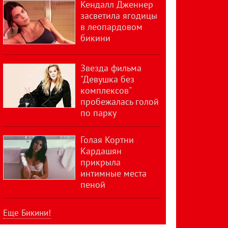
Кендалл Дженнер
засветила ягодицы
в леопардовом
бикини
Звезда фильма
"Девушка без
комплексов"
пробежалась голой
по парку
Голая Кортни
Кардашян
прикрыла
интимные места
пеной
Еще Бикини!