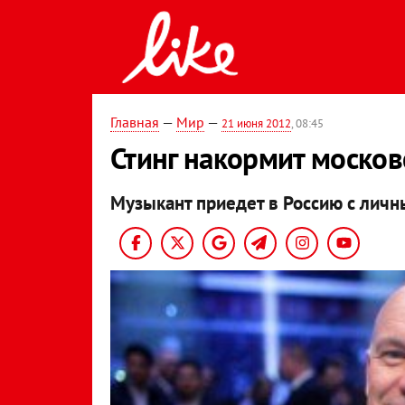
Главная
—
Мир
—
21 июня 2012
, 08:45
Стинг накормит моско
Музыкант приедет в Россию с лич