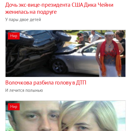
Дочь экс-вице-президента США Дика Чейни
женилась на подруге
У пары двое детей
Мир
Волочкова разбила голову в ДТП
И лечится полынью
Мир