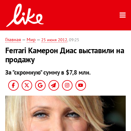
Главная
—
Мир
—
25 июня 2012
, 09:25
Ferrari Камерон Диас выставили на
продажу
За "скромную" сумму в $7,8 млн.