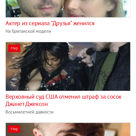
Актер из сериала "Друзья" женился
На британской модели
Мир
Верховный суд США отменил штраф за сосок
Джанет Джексон
Восьмилетней давности
Мир