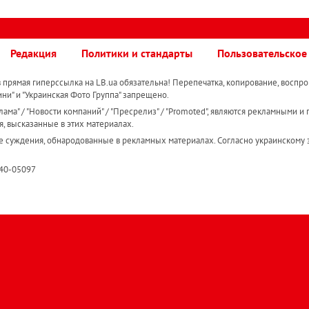
Редакция
Политики и стандарты
Пользовательское
прямая гиперссылка на LB.ua обязательна! Перепечатка, копирование, воспро
ини" и "Украинская Фото Группа" запрещено.
ама" / "Новости компаний" / "Пресрелиз" / "Promoted", являются рекламными и 
я, высказанные в этих материалах.
е суждения, обнародованные в рекламных материалах. Согласно украинскому з
R40-05097