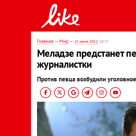
Главная
—
Мир
—
25 июня 2012
, 18:27
Меладзе предстанет пе
журналистки
Против певца возбудили уголовное