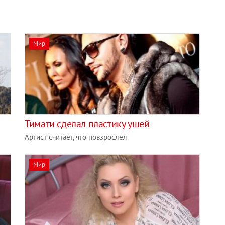
Мир
Тимати сделал пластику ушей
Артист считает, что повзрослел
Мир