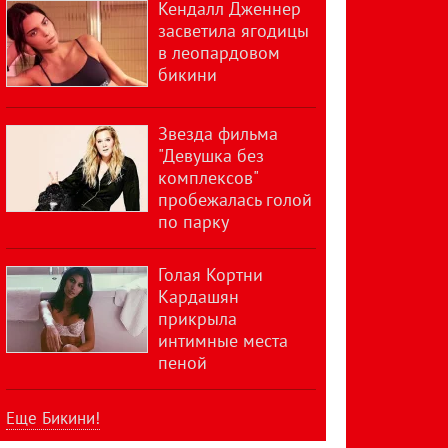
Кендалл Дженнер
засветила ягодицы
в леопардовом
бикини
Звезда фильма
"Девушка без
комплексов"
пробежалась голой
по парку
Голая Кортни
Кардашян
прикрыла
интимные места
пеной
Еще Бикини!