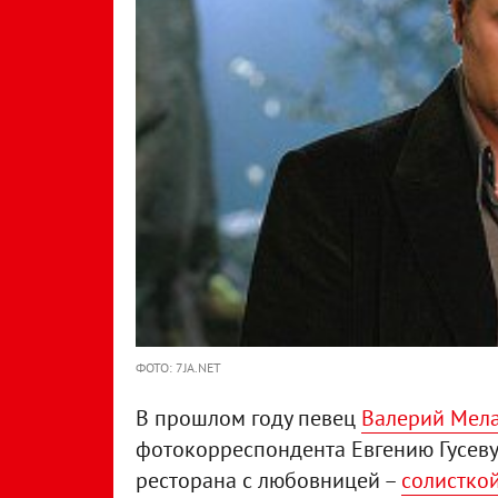
ФОТО: 7JA.NET
В прошлом году певец
Валерий Мел
фотокорреспондента Евгению Гусеву
ресторана с любовницей –
солистко