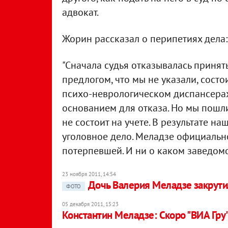
адвокат.
Жорин рассказал о перипетиях дела:
"Сначала судья отказывалась принят
предлогом, что мы не указали, состо
психо-неврологическом диспансерах
основанием для отказа. Но мы пошли 
не состоит на учете. В результате н
уголовное дело. Меладзе официальн
потерпевшей. И ни о каком заведомо
23 ноября 2011, 14:54
Дочь Валерия Меладзе закрути
ФОТО
05 декабря 2011, 15:23
Константин Меладзе: Скоро "ВИА Гру