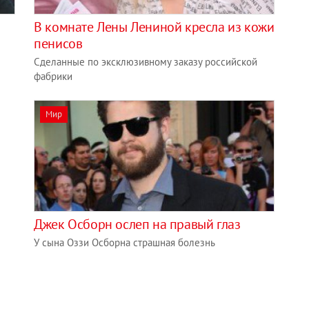
В комнате Лены Лениной кресла из кожи
пенисов
Сделанные по эксклюзивному заказу российской
фабрики
Мир
Джек Осборн ослеп на правый глаз
У сына Оззи Осборна страшная болезнь