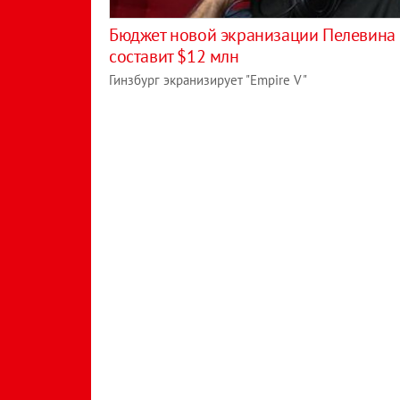
Бюджет новой экранизации Пелевина
составит $12 млн
Гинзбург экранизирует "Empire V"