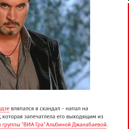
адзе
вляпался в скандал – напал на
, которая запечатлела его выходящим из
й группы "ВИА Гра" Альбиной Джанабаевой
.