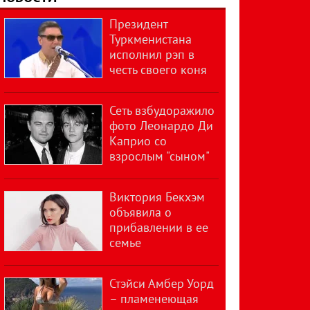
Президент
Туркменистана
исполнил рэп в
честь своего коня
Сеть взбудоражило
фото Леонардо Ди
Каприо со
взрослым "сыном"
Виктория Бекхэм
объявила о
прибавлении в ее
семье
Стэйси Амбер Уорд
– пламенеющая