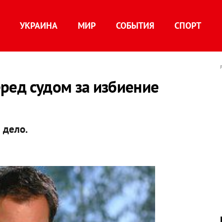
УКРАИНА
МИР
СОБЫТИЯ
СПОРТ
ред судом за избиение
 дело.