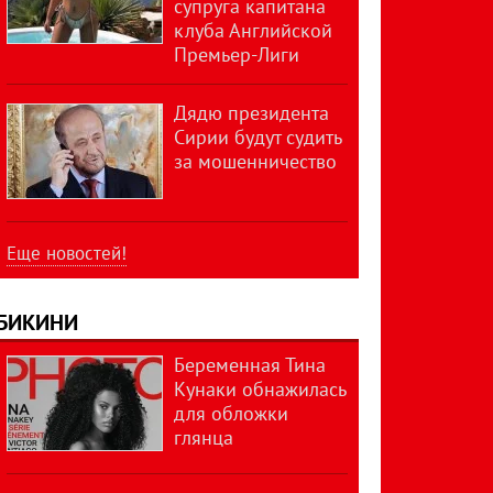
супруга капитана
клуба Английской
Премьер-Лиги
Дядю президента
Сирии будут судить
за мошенничество
Еще новостей!
БИКИНИ
Беременная Тина
Кунаки обнажилась
для обложки
глянца