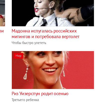
ли
Мадонна испугалась российских
митингов и потребовала вертолет
Чтобы быстро улететь
Мир
Риз Уизерспун родит осенью
Третьего ребенка