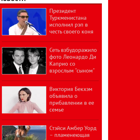
Президент
Туркменистана
исполнил рэп в
честь своего коня
Сеть взбудоражило
фото Леонардо Ди
Каприо со
взрослым "сыном"
Виктория Бекхэм
объявила о
прибавлении в ее
семье
Стэйси Амбер Уорд
– пламенеющая