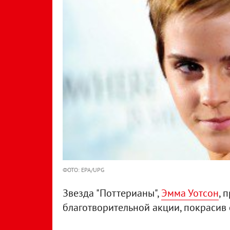
ФОТО: EPA/UPG
Звезда "Поттерианы",
Эмма Уотсон
, 
благотворительной акции, покрасив 