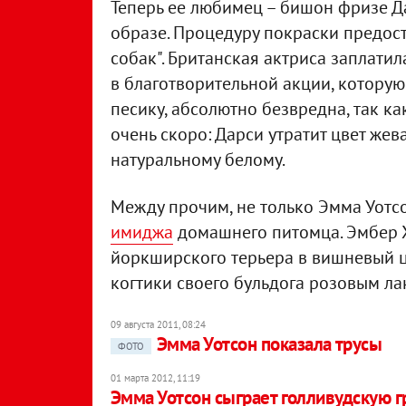
Теперь ее любимец – бишон фризе Д
образе. Процедуру покраски предос
собак". Британская актриса заплатил
в благотворительной акции, которую
песику, абсолютно безвредна, так ка
очень скоро: Дарси утратит цвет жев
натуральному белому.
Между прочим, не только Эмма Уотс
имиджа
домашнего питомца. Эмбер Х
йоркширского терьера в вишневый ц
когтики своего бульдога розовым ла
09 августа 2011, 08:24
Эмма Уотсон показала трусы
ФОТО
01 марта 2012, 11:19
Эмма Уотсон сыграет голливудскую 