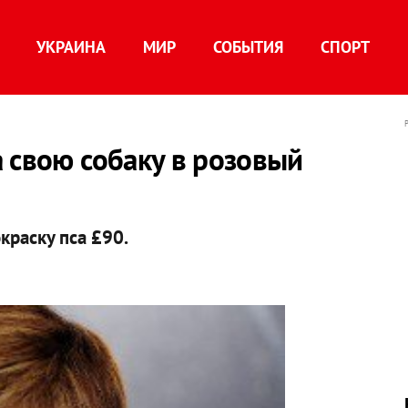
УКРАИНА
МИР
СОБЫТИЯ
СПОРТ
 свою собаку в розовый
краску пса £90.