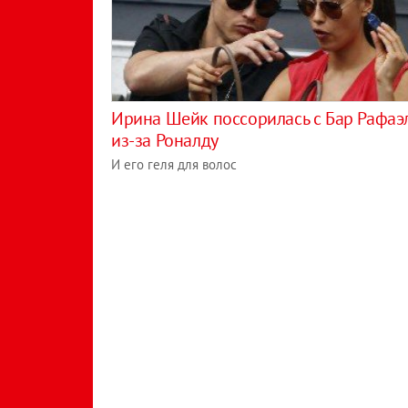
Ирина Шейк поссорилась с Бар Рафаэ
из-за Роналду
И его геля для волос