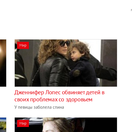
Мир
Дженнифер Лопес обвиняет детей в
своих проблемах со здоровьем
У певицы заболела спина
Мир