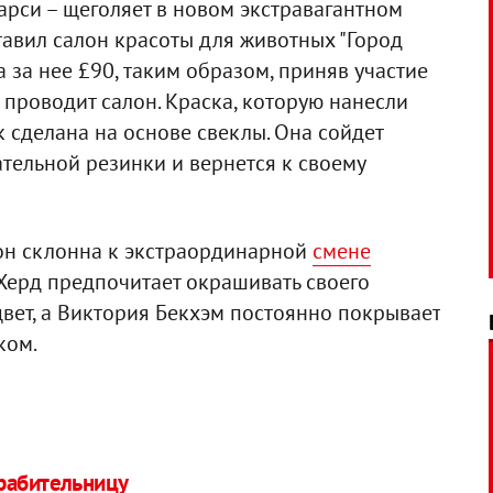
арси – щеголяет в новом экстравагантном
тавил салон красоты для животных "Город
а за нее £90, таким образом, приняв участие
 проводит салон. Краска, которую нанесли
к сделана на основе свеклы. Она сойдет
ательной резинки и вернется к своему
он склонна к экстраординарной
смене
ерд предпочитает окрашивать своего
вет, а Виктория Бекхэм постоянно покрывает
ком.
грабительницу