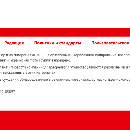
Редакция
Политики и стандарты
Пользовательское
прямая гиперссылка на LB.ua обязательна! Перепечатка, копирование, воспро
ини" и "Украинская Фото Группа" запрещено.
ама" / "Новости компаний" / "Пресрелиз" / "Promoted", являются рекламными и 
я, высказанные в этих материалах.
е суждения, обнародованные в рекламных материалах. Согласно украинскому з
R40-05097