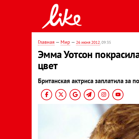
Главная
—
Мир
—
26 июня 2012
, 09:35
Эмма Уотсон покрасила
цвет
Британская актриса заплатила за по