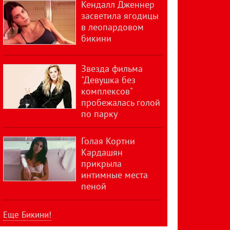
Кендалл Дженнер
засветила ягодицы
в леопардовом
бикини
Звезда фильма
"Девушка без
комплексов"
пробежалась голой
по парку
Голая Кортни
Кардашян
прикрыла
интимные места
пеной
Еще Бикини!