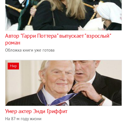
Автор "Гарри Поттера" выпускает "взрослый"
роман
Обложка книги уже готова
Мир
Умер актер Энди Гриффит
На 87-м году жизни