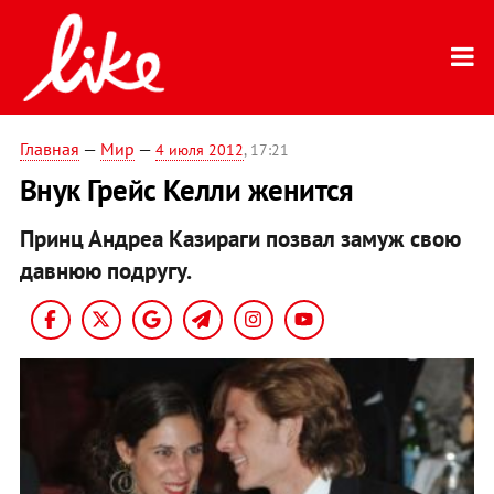
Главная
—
Мир
—
4 июля 2012
, 17:21
Внук Грейс Келли женится
Принц Андреа Казираги позвал замуж свою
давнюю подругу.