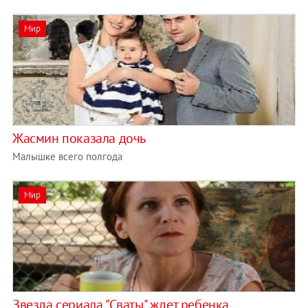
Мир
Жасмин показала дочь
Малышке всего полгода
Мир
Звезда сериала "Сваты" ждет ребенка