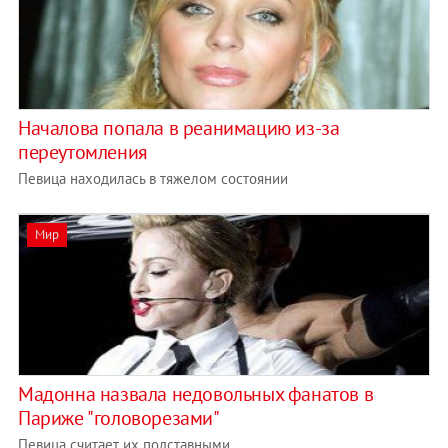
Началова попала в реанимацию из-за
переутомления
Певица находилась в тяжелом состоянии
Мир
Мадонна назвала недовольных фанатов в
Париже "головорезами"
Певица считает их подставными