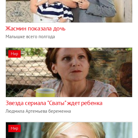
Жасмин показала дочь
Малышке всего полгода
Мир
Звезда сериала "Сваты" ждет ребенка
Людмила Артемьева беременна
Мир