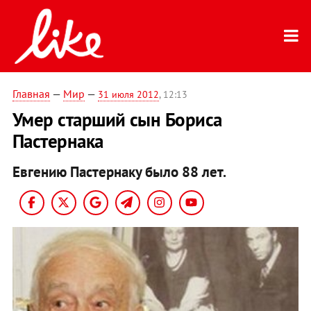
Главная
—
Мир
—
31 июля 2012
, 12:13
Умер старший сын Бориса
Пастернака
Евгению Пастернаку было 88 лет.