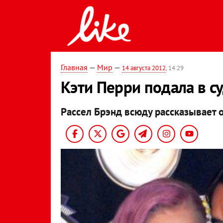
Главная
—
Мир
—
14 августа 2012
, 14:29
Кэти Перри подала в су
Рассел Брэнд всюду рассказывает 