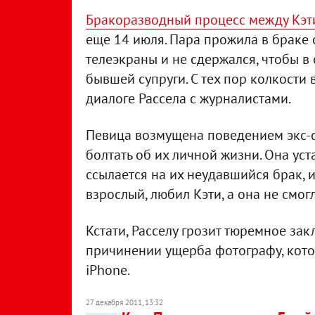
Бракоразводный процесс между Кэт
еще 14 июля. Пара прожила в браке о
телеэкраны и не сдержался, чтобы в
бывшей супруги. С тех пор колкости 
диалоге Рассела с журналистами.
Певица возмущена поведением экс-су
болтать об их личной жизни. Она уст
ссылается на их неудавшийся брак, и
взрослый, любил Кэти, а она не смогл
Кстати, Расселу грозит тюремное закл
причинении ущерба фотографу, кото
iPhone.
27 декабря 2011, 13:32