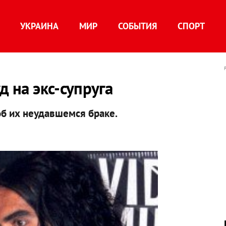
УКРАИНА
МИР
СОБЫТИЯ
СПОРТ
д на экс-супруга
об их неудавшемся браке.