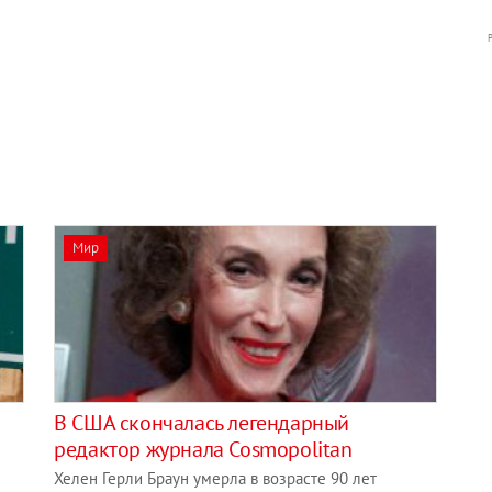
Мир
В США скончалась легендарный
редактор журнала Cosmopolitan
Хелен Герли Браун умерла в возрасте 90 лет