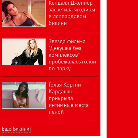
Кендалл Дженнер
засветила ягодицы
в леопардовом
бикини
Звезда фильма
"Девушка без
комплексов"
пробежалась голой
по парку
Голая Кортни
Кардашян
прикрыла
интимные места
пеной
Еще Бикини!