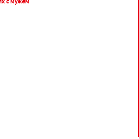
ях с мужем
м