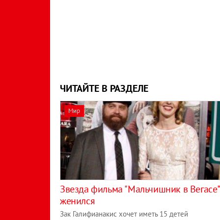
ЧИТАЙТЕ В РАЗДЕЛЕ
Мир
Звезда фильма "Мальчишник в Вегасе"
женился
Зак Галифианакис хочет иметь 15 детей