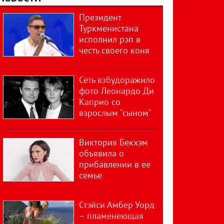
Президент
Туркменистана
исполнил рэп в
честь своего коня
Сеть взбудоражило
фото Леонардо Ди
Каприо со
взрослым "сыном"
Виктория Бекхэм
объявила о
прибавлении в ее
семье
Стэйси Амбер Уорд
– пламенеющая