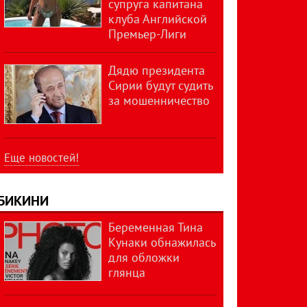
супруга капитана
клуба Английской
Премьер-Лиги
Дядю президента
Сирии будут судить
за мошенничество
Еще новостей!
БИКИНИ
Беременная Тина
Кунаки обнажилась
для обложки
глянца