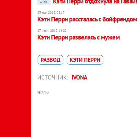
Кэти Перри отдохнула на Гавай
ФОТО
23 мая 2012, 08:17
Кэти Перри рассталась с бойфрендо
17 июля 2012, 16:02
Кэти Перри развелась с мужем
РАЗВОД
КЭТИ ПЕРРИ
ИСТОЧНИК:
IVONA
РЕКЛАМА