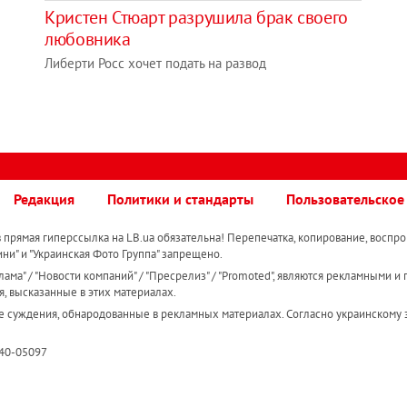
Кристен Стюарт разрушила брак своего
любовника
Либерти Росс хочет подать на развод
Редакция
Политики и стандарты
Пользовательское
прямая гиперссылка на LB.ua обязательна! Перепечатка, копирование, воспро
ини" и "Украинская Фото Группа" запрещено.
ама" / "Новости компаний" / "Пресрелиз" / "Promoted", являются рекламными и 
я, высказанные в этих материалах.
е суждения, обнародованные в рекламных материалах. Согласно украинскому з
R40-05097