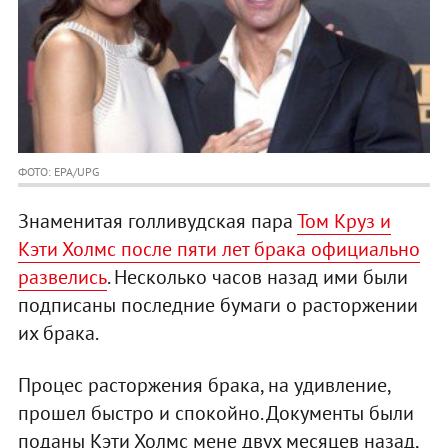
ФОТО: EPA/UPG
Знаменитая голливудская пара
Том Круз и
Кэти Холмс после пяти лет брака официально
развелись
. Несколько часов назад ими были
подписаны последние бумаги о расторжении
их брака.
Процес расторжения брака, на удивление,
прошел быстро и спокойно. Документы были
поданы Кэти Холмс мене двух месяцев назад,