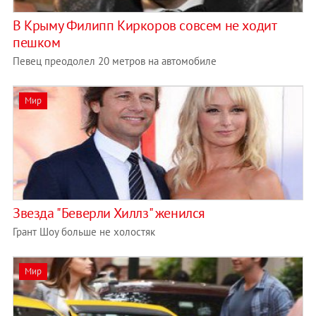
В Крыму Филипп Киркоров совсем не ходит
пешком
Певец преодолел 20 метров на автомобиле
Мир
Звезда "Беверли Хиллз" женился
Грант Шоу больше не холостяк
Мир