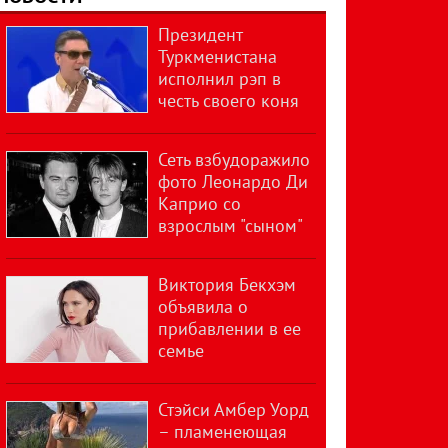
Президент
Туркменистана
исполнил рэп в
честь своего коня
Сеть взбудоражило
фото Леонардо Ди
Каприо со
взрослым "сыном"
Виктория Бекхэм
объявила о
прибавлении в ее
семье
Стэйси Амбер Уорд
– пламенеющая