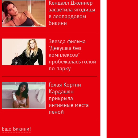
Кендалл Дженнер
засветила ягодицы
в леопардовом
бикини
Звезда фильма
"Девушка без
комплексов"
пробежалась голой
по парку
Голая Кортни
Кардашян
прикрыла
интимные места
пеной
Еще Бикини!