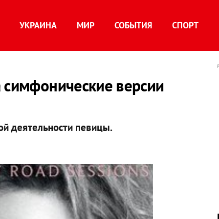
УКРАИНА
МИР
СОБЫТИЯ
СПОРТ
а симфонические версии
ой деятельности певицы.