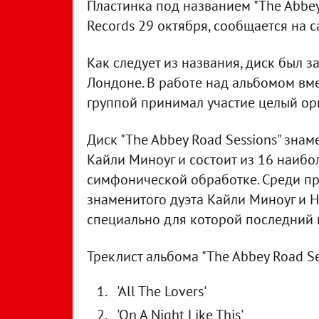
Пластинка под названием "The Abbey
Records 29 октября, сообщается на 
Как следует из названия, диск был з
Лондоне. В работе над альбомом вм
группой принимал участие целый ор
Диск "The Abbey Road Sessions" знам
Кайли Миноуг и состоит из 16 наибо
симфонической обработке. Среди пр
знаменитого дуэта Кайли Миноуг и Н
специально для которой последний 
Треклист альбома "The Abbey Road S
'All The Lovers'
'On A Night Like This'