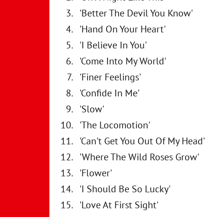
'Better The Devil You Know'
'Hand On Your Heart'
'I Believe In You'
'Come Into My World'
'Finer Feelings'
'Confide In Me'
'Slow'
'The Locomotion'
'Can't Get You Out Of My Head'
'Where The Wild Roses Grow'
'Flower'
'I Should Be So Lucky'
'Love At First Sight'