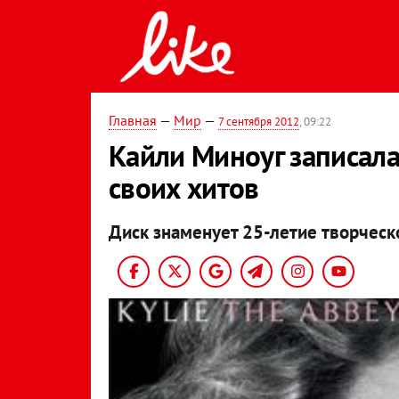
Главная
—
Мир
—
7 сентября 2012
, 09:22
Кайли Миноуг записал
своих хитов
Диск знаменует 25-летие творческ