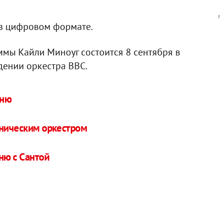
 в цифровом формате.
мы Кайли Миноуг состоится 8 сентября в
дении оркестра BBC.
сню
оническим оркестром
ню с Сантой