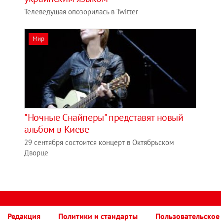
Телеведущая опозорилась в Twitter
Мир
"Ночные Снайперы" представят новый
альбом в Киеве
29 сентября состоится концерт в Октябрьском
Дворце
Редакция
Политики и стандарты
Пользовательское