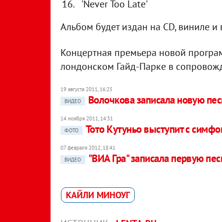
'Never Too Late'
Альбом будет издан на CD, виниле и
Концертная премьера новой програм
лондонском Гайд-Парке в сопровож
19 августа 2011, 16:25
Волочкова записала новую пе
ВИДЕО
14 ноября 2011, 14:31
Тото Кутуньо выступит с симф
ФОТО
07 февраля 2012, 18:41
"ВИА Гра" записала первую пес
ВИДЕО
КАЙЛИ МИНОУГ