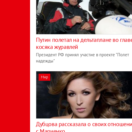
Путин полетал на дельтаплане во глав
косяка журавлей
Президент РФ принял участие в проекте "Полет
надежды"
Мир
Дубцова рассказала о своих отношен
с Марченко