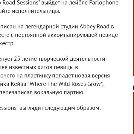
 Road Sessions" выйдет на лейбле Parlophone
сайте исполнительницы.
аписан на легендарной студии Abbey Road в
есте с постоянной аккомпанирующей певице
кестр.
енует 25-летие творческой деятельности
лее известных хитов певицы в
очего на пластинку попадет новая версия
ика Кейва "Where The Wild Roses Grow",
перезаписал вокальную партию.
essions" выглядит следующим образом: