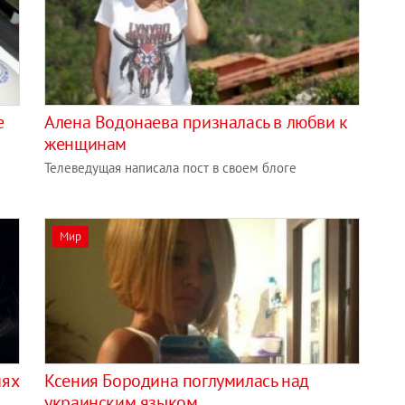
е
Алена Водонаева призналась в любви к
женщинам
Телеведущая написала пост в своем блоге
Мир
иях
Ксения Бородина поглумилась над
украинским языком