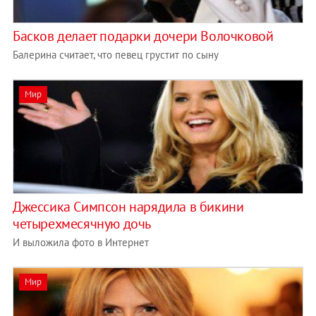
Басков делает подарки дочери Волочковой
Балерина считает, что певец грустит по сыну
Мир
Джессика Симпсон нарядила в бикини
четырехмесячную дочь
И выложила фото в Интернет
Мир