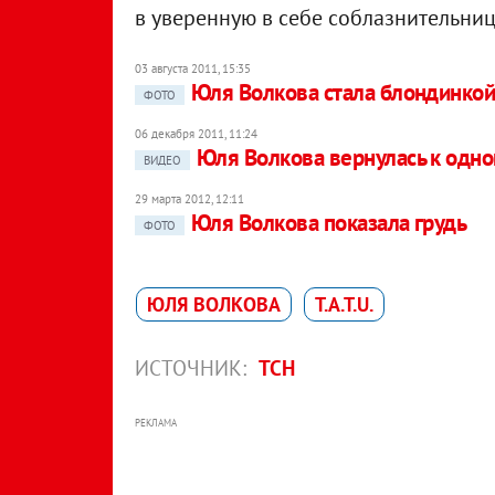
в уверенную в себе соблазнительниц
03 августа 2011, 15:35
Юля Волкова стала блондинкой
ФОТО
06 декабря 2011, 11:24
Юля Волкова вернулась к одн
ВИДЕО
29 марта 2012, 12:11
Юля Волкова показала грудь
ФОТО
ЮЛЯ ВОЛКОВА
T.A.T.U.
ИСТОЧНИК:
ТСН
РЕКЛАМА