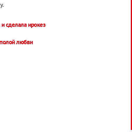
у.
 и сделала ирокез
ополой любви