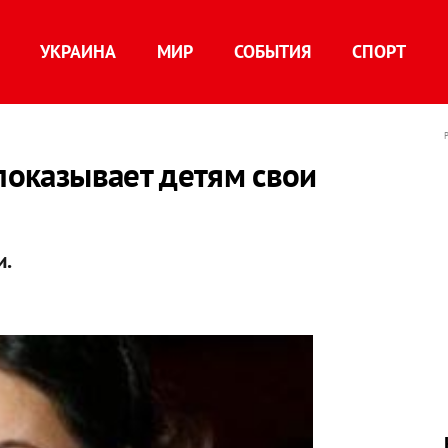
УКРАИНА
МИР
СОБЫТИЯ
СПОРТ
 показывает детям свои
и.