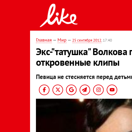
Главная
—
Мир
—
25 сентября 2012
, 17:40
Экс-"татушка" Волкова
откровенные клипы
Певица не стесняется перед детьм