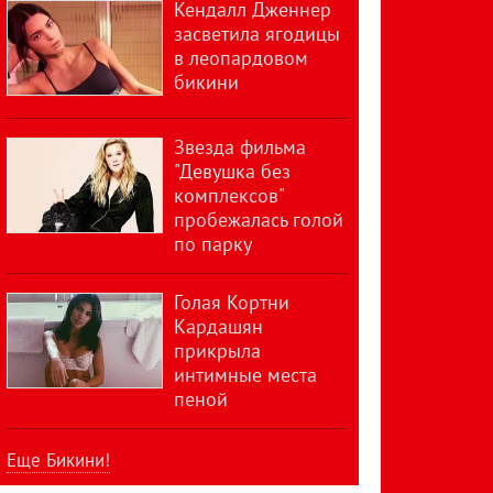
Кендалл Дженнер
засветила ягодицы
в леопардовом
бикини
Звезда фильма
"Девушка без
комплексов"
пробежалась голой
по парку
Голая Кортни
Кардашян
прикрыла
интимные места
пеной
Еще Бикини!