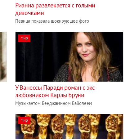
Рианна развлекается с голыми
девочками
Певица показала шокирующее фото
Мир
У Ванессы Паради роман с экс-
любовником Карлы Бруни
Музыкантом Бенджамином Байолеем
Мир