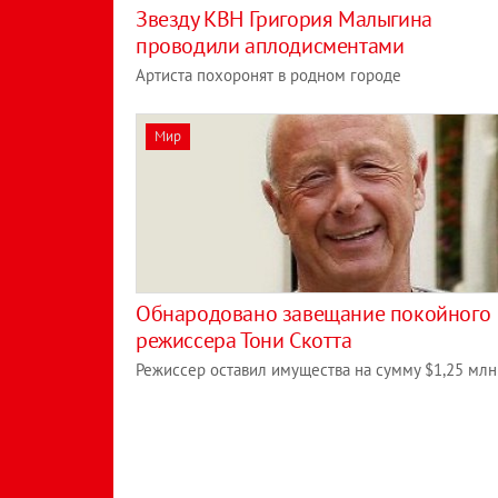
Звезду КВН Григория Малыгина
проводили аплодисментами
Артиста похоронят в родном городе
Мир
Обнародовано завещание покойного
режиссера Тони Скотта
Режиссер оставил имущества на сумму $1,25 млн