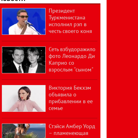
Президент
Туркменистана
исполнил рэп в
честь своего коня
Сеть взбудоражило
фото Леонардо Ди
Каприо со
взрослым "сыном"
Виктория Бекхэм
объявила о
прибавлении в ее
семье
Стэйси Амбер Уорд
– пламенеющая