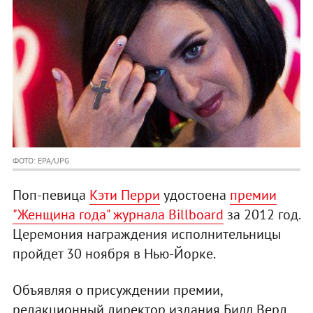
ФОТО: EPA/UPG
Поп-певица
Кэти Перри
удостоена
премии
"Женщина года" журнала Billboard
за 2012 год.
Церемония награждения исполнительницы
пройдет 30 ноября в Нью-Йорке.
Объявляя о присуждении премии,
редакционный директор издания Билл Верд