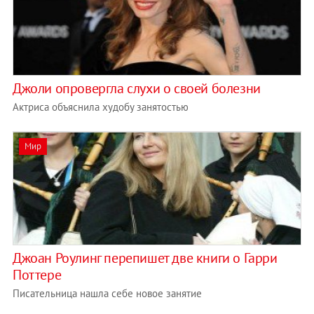
Джоли опровергла слухи о своей болезни
Актриса объяснила худобу занятостью
Мир
Джоан Роулинг перепишет две книги о Гарри
Поттере
Писательница нашла себе новое занятие