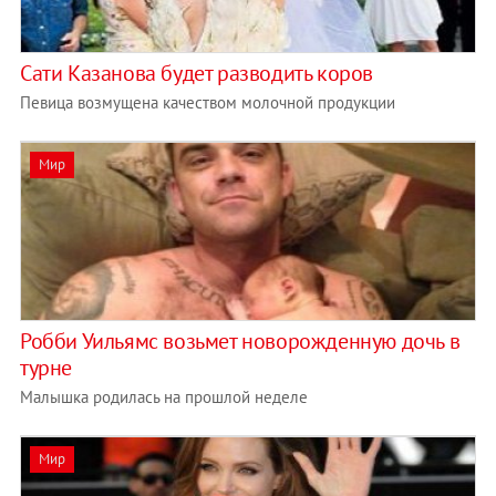
Сати Казанова будет разводить коров
Певица возмущена качеством молочной продукции
Мир
Робби Уильямс возьмет новорожденную дочь в
турне
Малышка родилась на прошлой неделе
Мир