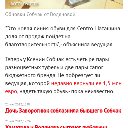
ФОТО: TWITTER
Обновки Собчак от Водяновой
"Это новая линия обуви для Centro. Наташина
доля от продаж пойдет на
благотворительность", - объяснила ведущая.
Теперь у Ксении Собчак есть четыре пары
разноцветных туфель и две пары сапог
бюджетного бренда. Не побрезгует ли
ведущая, которой
недавно вернули ее 1,5 млн
евро
, надеть такую обувь - пока неизвестно.
23 мая 2012, 12:08
Дочь Заворотнюк соблазнила бывшего Собчак
25 мая 2012, 17:24
Хаматова и Водянова сыграют любовниц