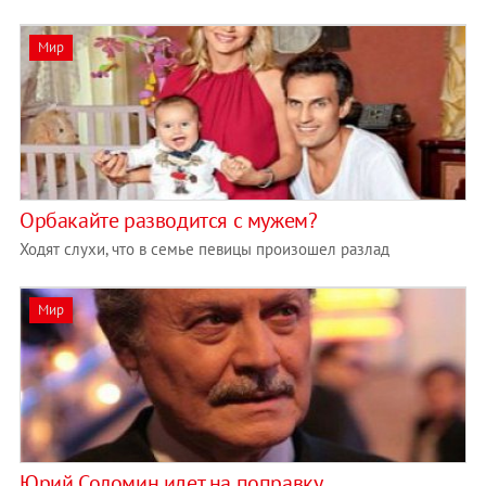
Мир
Орбакайте разводится с мужем?
Ходят слухи, что в семье певицы произошел разлад
Мир
Юрий Соломин идет на поправку