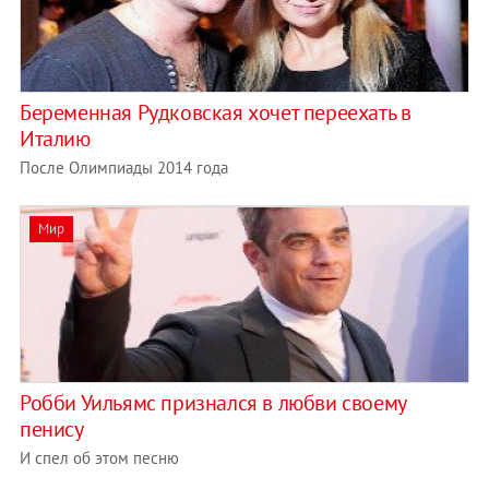
Беременная Рудковская хочет переехать в
Италию
После Олимпиады 2014 года
Мир
Робби Уильямс признался в любви своему
пенису
И спел об этом песню