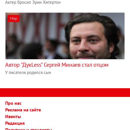
Актер бросил Эрин Хитертон
Мир
Автор "ДухLess" Сергей Минаев стал отцом
У писателя родился сын
Про нас
Реклама на сайте
Ивенты
Редакция
Политики и стандарты