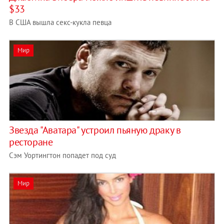
$33
В США вышла секс-кукла певца
Мир
Звезда "Аватара" устроил пьяную драку в
ресторане
Сэм Уортингтон попадет под суд
Мир