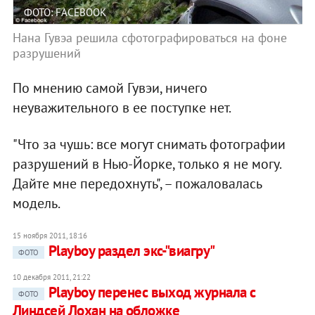
ФОТО: FACEBOOK
Нана Гувэа решила сфотографироваться на фоне
разрушений
По мнению самой Гувэи, ничего
неуважительного в ее поступке нет.
"Что за чушь: все могут снимать фотографии
разрушений в Нью-Йорке, только я не могу.
Дайте мне передохнуть", – пожаловалась
модель.
15 ноября 2011, 18:16
Playboy раздел экс-"виагру"
ФОТО
10 декабря 2011, 21:22
Playboy перенес выход журнала с
ФОТО
Линдсей Лохан на обложке