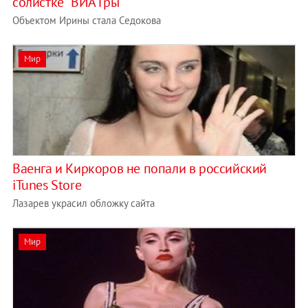
солистке "ВИА Гры"
Объектом Ирины стала Седокова
Мир
Ваенга и Киркоров не попали в российский
iTunes Store
Лазарев украсил обложку сайта
Мир