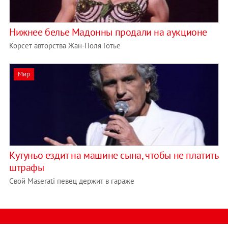
Нижнее белье Мадонны продали на аукционе
Корсет авторства Жан-Поля Готье
Мир
Кутуньо ездит на машине сына, чтобы не платить
штрафы
Свой Maserati певец держит в гараже