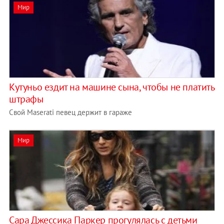
Мир
Кутуньо ездит на машине сына, чтобы не платить
штрафы
Свой Maserati певец держит в гараже
Мир
Сара Джессика Паркер прогулялась с детьми