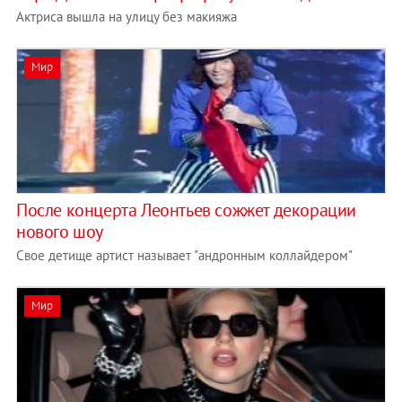
Актриса вышла на улицу без макияжа
Мир
После концерта Леонтьев сожжет декорации
нового шоу
Свое детище артист называет "андронным коллайдером"
Мир