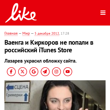
Главная
—
Мир
—
5 декабря 2012
, 17:28
Ваенга и Киркоров не попали в
российский iTunes Store
Лазарев украсил обложку сайта.