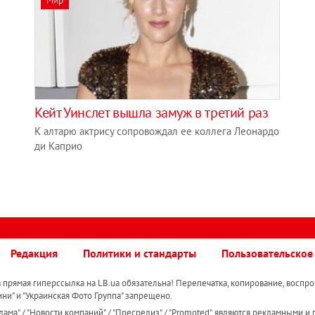
Мир
Кейт Уинслет вышла замуж в третий раз
К алтарю актрису сопровождал ее коллега Леонардо
ди Каприо
Редакция
Политики и стандарты
Пользовательское
прямая гиперссылка на LB.ua обязательна! Перепечатка, копирование, воспро
ини" и "Украинская Фото Группа" запрещено.
ама" / "Новости компаний" / "Пресрелиз" / "Promoted", являются рекламными и 