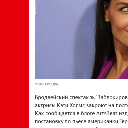
ФОТО: EPA/UPG
Бродвейский спектакль "Заблокирова
актрисы Кэти Холмс закроют на пол
Как сообщается в блоге ArtsBeat изд
постановку по пьесе американки Тер