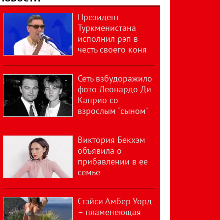
Президент
Туркменистана
исполнил рэп в
честь своего коня
Сеть взбудоражило
фото Леонардо Ди
Каприо со
взрослым "сыном"
Виктория Бекхэм
объявила о
прибавлении в ее
семье
Стэйси Амбер Уорд
– пламенеющая