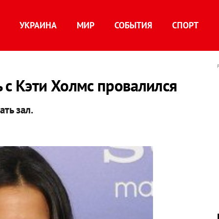
УКРАИНА
МИР
СОБЫТИЯ
СПОРТ
 с Кэти Холмс провалился
ть зал.