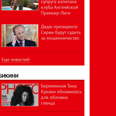
супруга капитана
клуба Английской
Премьер-Лиги
Дядю президента
Сирии будут судить
за мошенничество
Еще новостей!
БИКИНИ
Беременная Тина
Кунаки обнажилась
для обложки
глянца