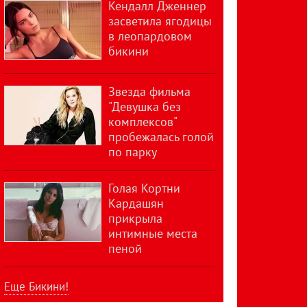
Кендалл Дженнер
засветила ягодицы
в леопардовом
бикини
Звезда фильма
"Девушка без
комплексов"
пробежалась голой
по парку
Голая Кортни
Кардашян
прикрыла
интимные места
пеной
Еще Бикини!