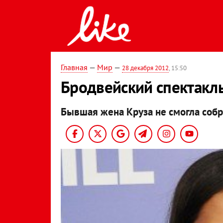
Главная
—
Мир
—
28 декабря 2012
, 15:50
Бродвейский спектакль
Бывшая жена Круза не смогла собра