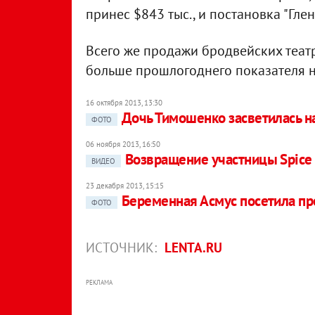
принес $843 тыс., и постановка "Глен
Всего же продажи бродвейских театр
больше прошлогоднего показателя н
16 октября 2013, 13:30
Дочь Тимошенко засветилась н
ФОТО
06 ноября 2013, 16:50
Возвращение участницы Spice 
ВИДЕО
23 декабря 2013, 15:15
Беременная Асмус посетила пр
ФОТО
ИСТОЧНИК:
LENTA.RU
РЕКЛАМА