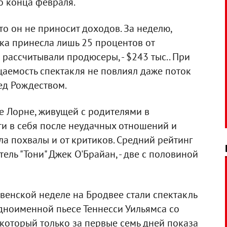
о конца февраля.
что он не приносит доходов. За неделю,
ка принесла лишь 25 процентов от
рассчитывали продюсеры, - $243 тыс.. При
ещаемость спектакля не повлиял даже поток
ед Рождеством.
е Лорне, живущей с родителями в
ти в себя после неудачных отношений и
ла похвалы и от критиков. Средний рейтинг
ель "Тони" Джек О'Брайан, - две с половиной
енской неделе на Бродвее стали спектакль
дноименной пьесе Теннесси Уильямса со
 который только за первые семь дней показа