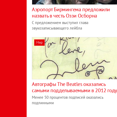
Аэропорт Бирмингема предложили
назвать в честь Оззи Осборна
С предложением выступил глава
звукозаписывающего лейбла
Мир
Автографы The Beatles оказались
самыми подделываемыми в 2012 году
Менее 50 процентов подписей оказались
подлинными