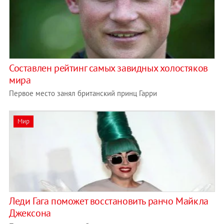
Составлен рейтинг самых завидных холостяков
мира
Первое место занял британский принц Гарри
Мир
Леди Гага поможет восстановить ранчо Майкла
Джексона