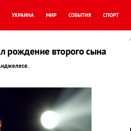
УКРАИНА
МИР
СОБЫТИЯ
СПОРТ
л рождение второго сына
Анджелесе.