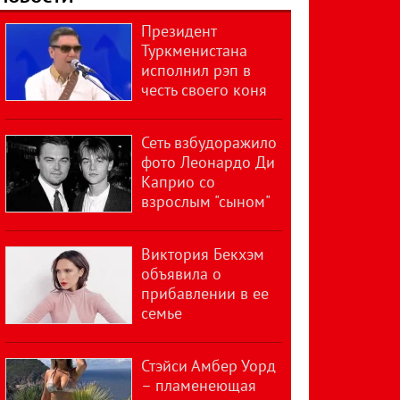
Президент
Туркменистана
исполнил рэп в
честь своего коня
Сеть взбудоражило
фото Леонардо Ди
Каприо со
взрослым "сыном"
Виктория Бекхэм
объявила о
прибавлении в ее
семье
Стэйси Амбер Уорд
– пламенеющая