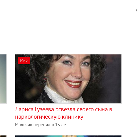
Мир
Лариса Гузеева отвезла своего сына в
наркологическую клинику
Мальчик перепил в 13 лет