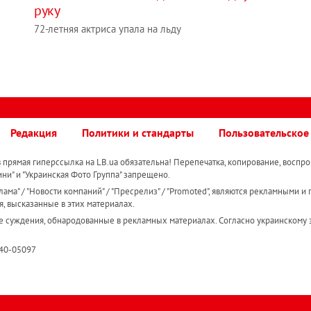
руку
72-летняя актриса упала на льду
Редакция
Политики и стандарты
Пользовательское
прямая гиперссылка на LB.ua обязательна! Перепечатка, копирование, воспро
ини" и "Украинская Фото Группа" запрещено.
ама" / "Новости компаний" / "Пресрелиз" / "Promoted", являются рекламными и 
я, высказанные в этих материалах.
е суждения, обнародованные в рекламных материалах. Согласно украинскому з
R40-05097