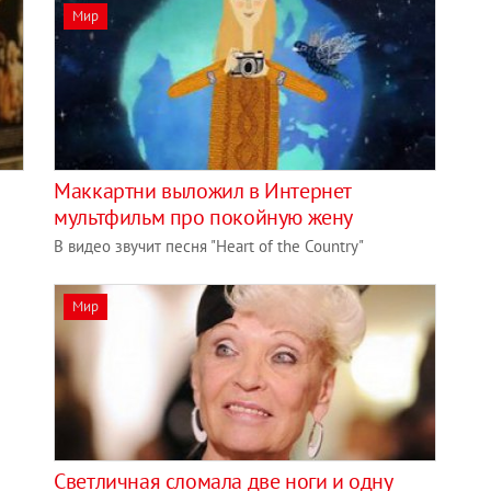
Мир
Маккартни выложил в Интернет
мультфильм про покойную жену
В видео звучит песня "Heart of the Country"
Мир
Светличная сломала две ноги и одну