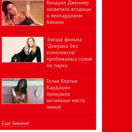
Кендалл Дженнер
засветила ягодицы
в леопардовом
бикини
Звезда фильма
"Девушка без
комплексов"
пробежалась голой
по парку
Голая Кортни
Кардашян
прикрыла
интимные места
пеной
Еще Бикини!