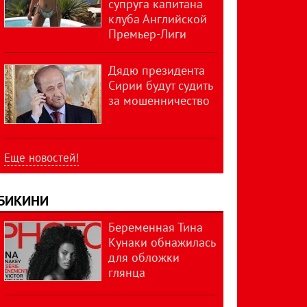
супруга капитана
клуба Английской
Премьер-Лиги
Дядю президента
Сирии будут судить
за мошенничество
Еще новостей!
БИКИНИ
Беременная Тина
Кунаки обнажилась
для обложки
глянца